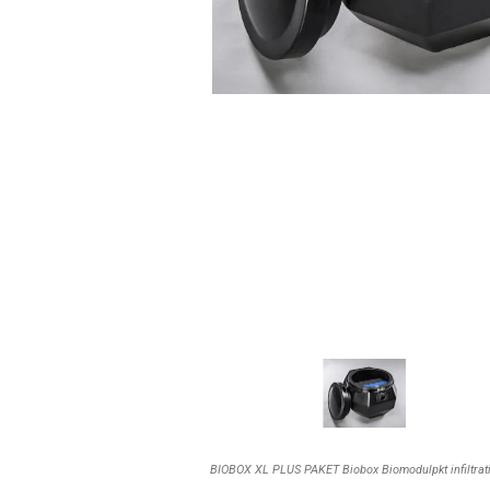
BIOBOX XL PLUS PAKET Biobox Biomodulpkt infiltrati