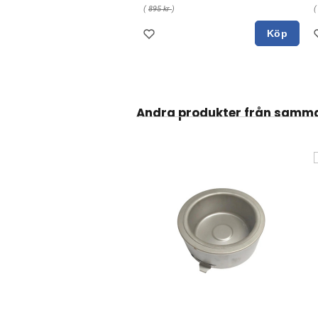
(
895 kr
)
Köp
Andra produkter från samm