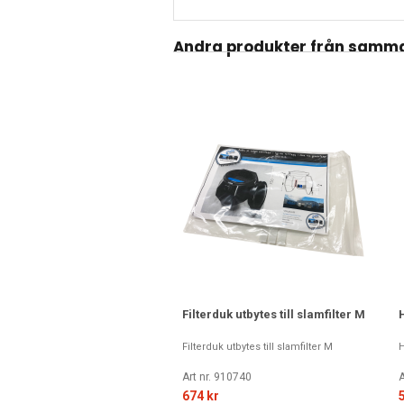
Andra produkter från samma
Filterduk utbytes till slamfilter M
Filterduk utbytes till slamfilter M
H
Art nr. 910740
A
674 kr