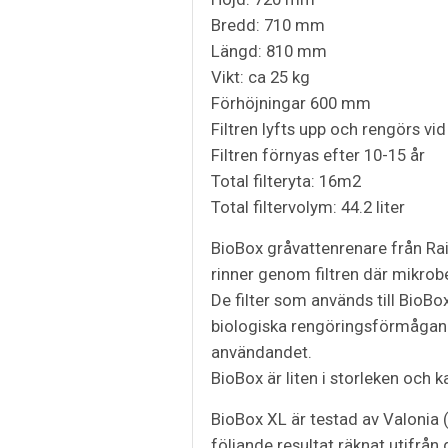
Bredd: 710 mm
Längd: 810 mm
Vikt: ca 25 kg
Förhöjningar 600 mm
Filtren lyfts upp och rengörs v
Filtren förnyas efter 10-15 år
Total filteryta: 16m2
Total filtervolym: 44.2 liter
BioBox gråvattenrenare från Rai
rinner genom filtren där mikrobe
De filter som används till BioBo
biologiska rengöringsförmågan ä
användandet.
BioBox är liten i storleken och k
BioBox XL är testad av Valonia (
följande resultat räknat utifrån