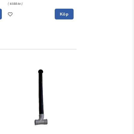
(
6188 kr
)
Köp