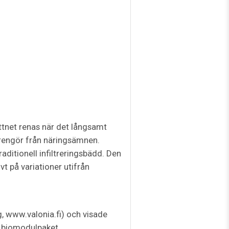
ttnet renas när det långsamt
t rengör från näringsämnen.
aditionell infiltreringsbädd. Den
t på variationer utifrån
g, www.valonia.fi) och visade
en biomodulpaket