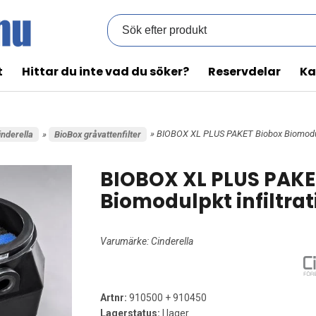
t
Hittar du inte vad du söker?
Reservdelar
Ka
» BIOBOX XL PLUS PAKET Biobox Biomodulpk
inderella
»
BioBox gråvattenfilter
BIOBOX XL PLUS PAKE
Biomodulpkt infiltrat
Varumärke:
Cinderella
Artnr:
910500 + 910450
Lagerstatus:
I lager