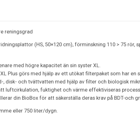
re reningsgrad
ridningsplattor (HS, 50×120 cm), förminskning 110 > 75 rör, spr
enare med högre kapacitet än sin syster XL.
XL Plus görs med hjälp av ett utökat filterpaket som har en 
ad-, disk- och tvättvatten med hjälp av filter och biologisk m
ätt luftcirkulation, fuktighet och värme effektiviseras proces
erar din BioBox för att säkerställa deras krav på BDT-och g
imme eller 750 liter/dygn.