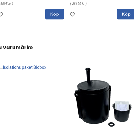
(
5895 kr
)
(
28690 kr
)
Köp
Köp
a varumärke