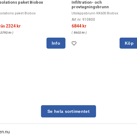
Isolations paket Biobox
Infiltration- och
provtagningsbrunn
solations paket Biobox
Utsläppsbrunn KK600 Biobox
Art nr. 910800
2324 kr
6844 kr
rån
(
2792 kr
)
(
8602 kr
)
Köp
Se hela sortimentet
en.nu