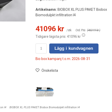
Artikelnamn:
BIOBOX XL PLUS PAKET Biobox
Biomodulpkt infiltration I4
41096 kr
/stk
Ord. Pris
(46319 kr )
Tidigare lägsta pris:
41096 kr
Lägg i kundvagnen
Bio box kampanj t.o.m. 2026-08-31
Önskelista
on I4
BIOBOX XL PLUS PAKET Biobox Biomodulpkt infiltration I4