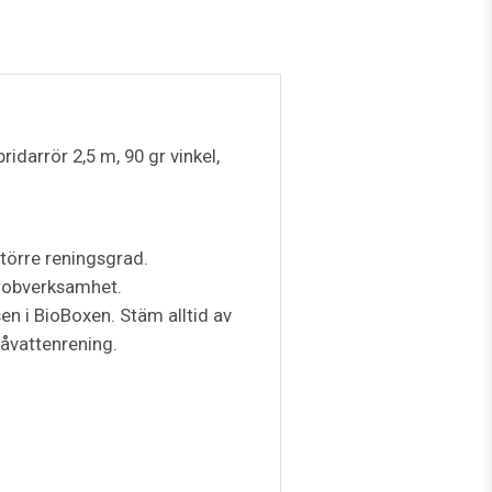
idarrör 2,5 m, 90 gr vinkel,
större reningsgrad.
ikrobverksamhet.
sen i BioBoxen. Stäm alltid av
råvattenrening.