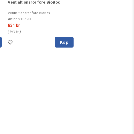
Ventialtionsrör före BioBox
Ventialtionsrör före BioBox
Art nr. 910690
831 kr
(
944 kr
)
Köp