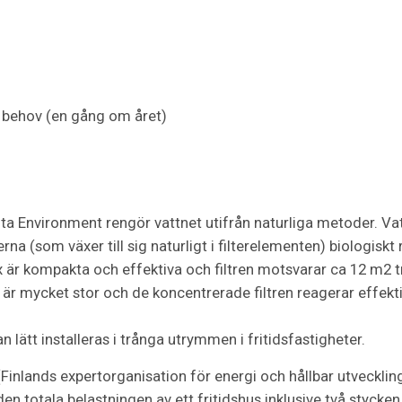
id behov (en gång om året)
ta Environment rengör vattnet utifrån naturliga metoder. Va
rna (som växer till sig naturligt i filterelementen) biologisk
x är kompakta och effektiva och filtren motsvarar ca 12 m2 tr
r mycket stor och de koncentrerade filtren reagerar effektiv
an lätt installeras i trånga utrymmen i fritidsfastigheter.
Finlands expertorganisation för energi och hållbar utvecklin
 den totala belastningen av ett fritidshus inklusive två styck