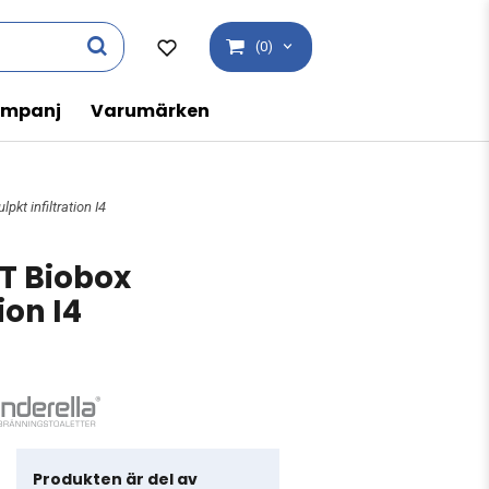
(0)
mpanj
Varumärken
t infiltration I4
T Biobox
ion I4
Produkten är del av