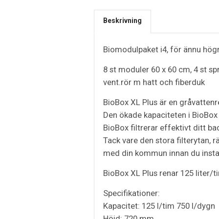
Beskrivning
Biomodulpaket i4, för ännu hög
8 st moduler 60 x 60 cm, 4 st sp
vent.rör m hatt och fiberduk
BioBox XL Plus är en gråvattenr
Den ökade kapaciteten i BioBox 
BioBox filtrerar effektivt ditt b
Tack vare den stora filterytan, r
med din kommun innan du install
BioBox XL Plus renar 125 liter/t
Specifikationer:
Kapacitet: 125 l/tim 750 I/dygn
Höjd: 720 mm