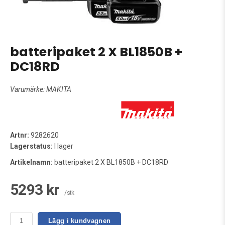
batteripaket 2 X BL1850B +
DC18RD
Varumärke:
MAKITA
Artnr:
9282620
Lagerstatus:
I lager
Artikelnamn:
batteripaket 2 X BL1850B + DC18RD
5293 kr
/stk
Lägg i kundvagnen