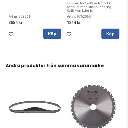
Laddare för 14,4V och 18V LXT-
batterier med snabbkoppling.
Kylfläkten kyler b...
Art nr. 9282614
Art nr. 9762065
3854 kr
1214 kr
Köp
Köp
Andra produkter från samma varumärke