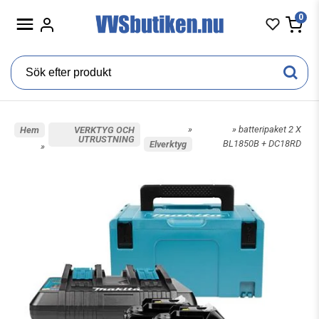
0
»
» batteripaket 2 X
Hem
VERKTYG OCH
UTRUSTNING
BL1850B + DC18RD
Elverktyg
»