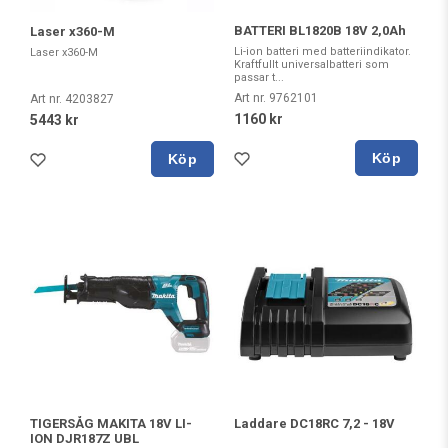
BATTERI BL1820B 18V 2,0Ah
Laser x360-M
Li-ion batteri med batteriindikator.
Laser x360-M
Kraftfullt universalbatteri som
passar t...
Art nr. 9762101
Art nr. 4203827
1160 kr
5443 kr
Köp
Köp
TIGERSÅG MAKITA 18V LI-
Laddare DC18RC 7,2 - 18V
ION DJR187Z UBL