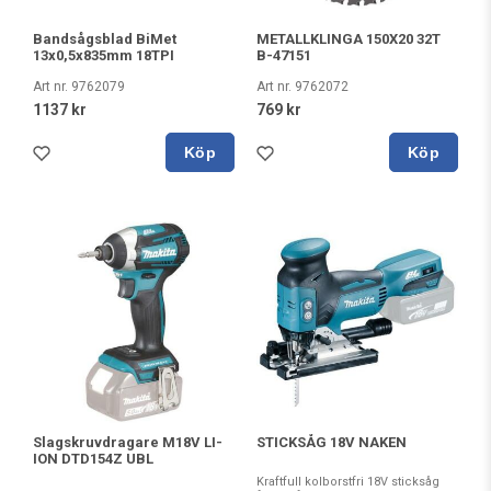
Bandsågsblad BiMet
METALLKLINGA 150X20 32T
13x0,5x835mm 18TPI
B-47151
Art nr. 9762079
Art nr. 9762072
1137 kr
769 kr
Köp
Köp
Slagskruvdragare M18V LI-
STICKSÅG 18V NAKEN
ION DTD154Z UBL
Kraftfull kolborstfri 18V sticksåg