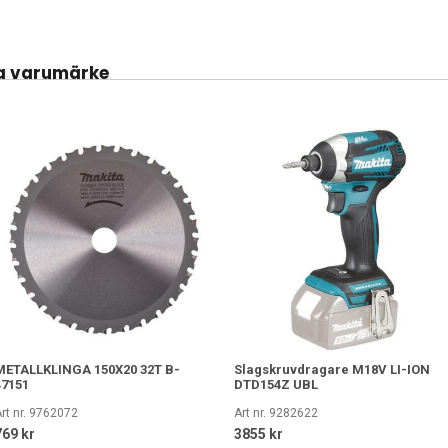
a varumärke
METALLKLINGA 150X20 32T B-
Slagskruvdragare M18V LI-ION
47151
DTD154Z UBL
rt nr. 9762072
Art nr. 9282622
769 kr
3855 kr