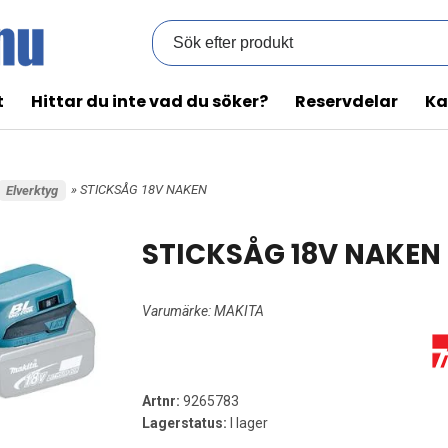
t
Hittar du inte vad du söker?
Reservdelar
Ka
» STICKSÅG 18V NAKEN
Elverktyg
STICKSÅG 18V NAKEN
Varumärke:
MAKITA
Artnr:
9265783
Lagerstatus:
I lager