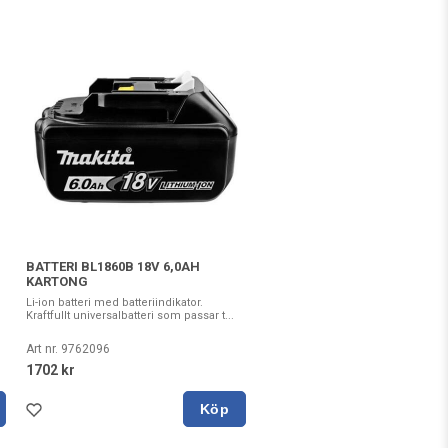
BATTERI BL1860B 18V 6,0AH
KARTONG
Li-ion batteri med batteriindikator.
Kraftfullt universalbatteri som passar t...
Art nr. 9762096
1702 kr
Köp