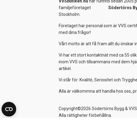
VVSbutiken.nu
har funnits sedan 2005 på
familjeföretaget
Södertörns B
Stockholm.
Företaget har personal som är VVS certif
med dina frågor!
Vårt motto är att få fram allt du önskar
Vi har ett stort kontaktnät med ca 55 olik
inom VVS och tillsammans med dem hjälper
artikel.
Vi står för: Kvalité, Seriositet och Tryggh
Alla är välkommna att handla hos oss, pr
Copyright©2026 Södertörns Bygg & VVS
Alla rättigheter förbehållna.