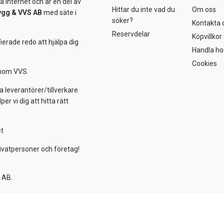
 internet och är en del av
Hittar du inte vad du
Om oss
ygg &
VVS AB
med säte i
söker?
Kontakta 
Reservdelar
Köpvillkor
ierade redo att hjälpa dig
Handla ho
Cookies
 inom VVS.
a leverantörer/tillverkare
 vi dig att hitta rätt
et
ivatpersoner och företag!
 AB.