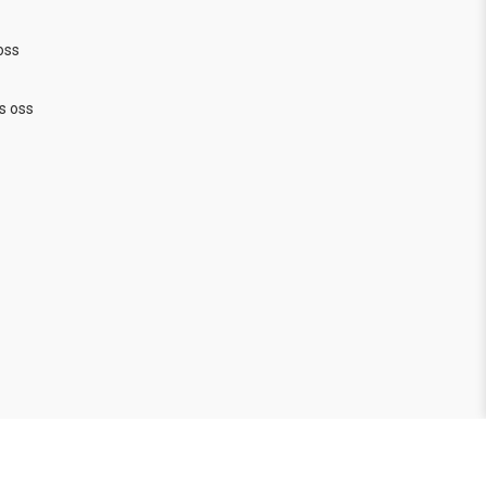
oss
s oss