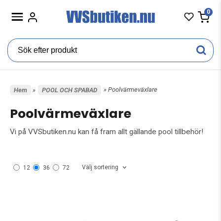
0
» Poolvärmeväxlare
Hem
»
POOL OCH SPABAD
Poolvärmeväxlare
Vi på VVSbutiken.nu kan få fram allt gällande pool tillbehör!
Välj sortering
12
36
72