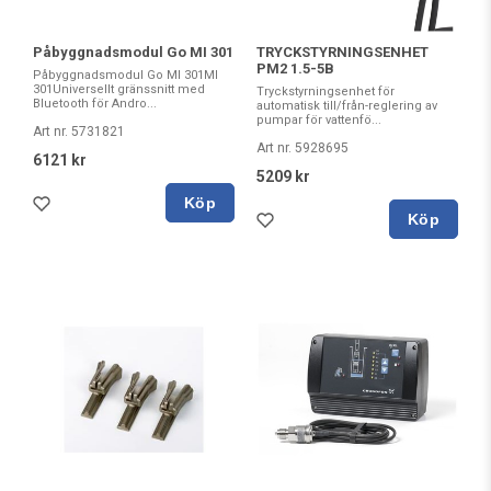
Påbyggnadsmodul Go MI 301
TRYCKSTYRNINGSENHET
PM2 1.5-5B
Påbyggnadsmodul Go MI 301MI
301Universellt gränssnitt med
Tryckstyrningsenhet för
Bluetooth för Andro...
automatisk till/från-reglering av
pumpar för vattenfö...
Art nr. 5731821
Art nr. 5928695
6121 kr
5209 kr
Köp
Köp