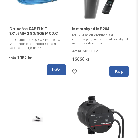
Grundfos KABELKIT
Motorskydd MP204
3X1.5MM2 SQ/SQE MOD.C
MP 204 är ett elektroniskt
motorskydd, konstruerat för skydd
Till Grundfos SQ/SQE modell C.
av en asynkronmo...
Med monterad motorkontakt.
Kabelarea: 1,5 mm²...
Art nr. 6010812
1082 kr
från
16666 kr
Köp