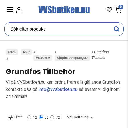
0
»
»
» Grundfos
Hem
VVS
Tillbehör
PUMPAR
Djupbrunnspumpar
»
Grundfos Tillbehör
Vi på VVSbutiken.nu kan ordna fram allt gällande Grundfos
kontakta oss på
info@vvsbutiken.nu
så svarar vi dig inom
24 timmar!
Välj sortering
Filter
12
36
72