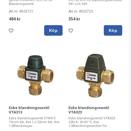
gamla modellen, och för LK
och 22 och LK Blandningsventildel
Blandningsventi...
541 och 549.
Art nr. 4920721
Art nr. 4920723
484 kr
354 kr
Köp
Köp
Esbe blandningsventil
Esbe blandningsventil
VTA313
VTA323
Esbe blandningsventil VTA313
Esbe blandningsventil VTA323
15mm klk, Kvs 1,2 22mm klk, Kvs
22KLK, 20-43 °C, Kvs
1,5Blandningsv...
1,5Blandningsventiler för ...