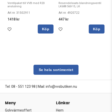
Ventilpaket till VVB med R20
Reservdelssats blandningsventil
anslutning
LK688 560-15, LK
Art nr. 31502911
Art nr. 4920722
1418 kr
447 kr
Köp
Köp
Se hela sortimentet
Tel: 08 - 551 123 98
|
Mail: info@vvsbutiken.nu
Meny
Länkar
Golvvärmeoffert
Hem