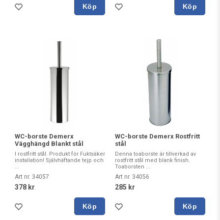
Köp
Köp
WC-borste Demerx
WC-borste Demerx Rostfritt
Vägghängd Blankt stål
stål
I rostfritt stål. Produkt för Fuktsäker
Denna toaborste är tillverkad av
installation! Självhäftande tejp och
rostfritt stål med blank finish.
...
Toaborsten ...
Art nr. 34057
Art nr. 34056
378 kr
285 kr
Köp
Köp