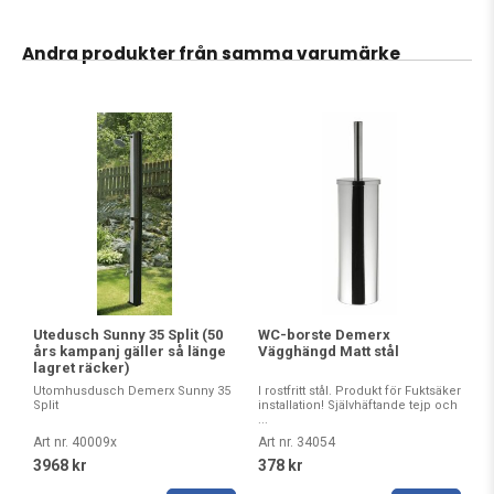
Andra produkter från samma varumärke
Utedusch Sunny 35 Split (50
WC-borste Demerx
års kampanj gäller så länge
Vägghängd Matt stål
lagret räcker)
Utomhusdusch Demerx Sunny 35
I rostfritt stål. Produkt för Fuktsäker
Split
installation! Självhäftande tejp och
...
Art nr. 40009x
Art nr. 34054
3968 kr
378 kr