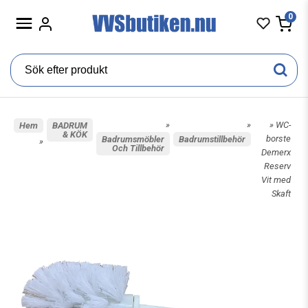
0
»
»
» WC-
Hem
BADRUM
& KÖK
borste
Badrumsmöbler
Badrumstillbehör
»
Och Tillbehör
Demerx
Reserv
Vit med
Skaft