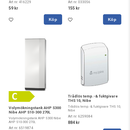
Art nr. 033056
Art nr. 416229
155 kr
59 kr
Köp
Köp
Trådlös temp.-& fuktgivare
THS 10, Nibe
Trådlös temp.-& fuktgivare THS 10,
Volymökningstank AHP S300
Nibe
Nibe AHP S10-300 270L
Art nr. 6259084
Volymökningstank AHP S300 Nibe
AHP S10-300 270L
884 kr
Art nr. 6519874