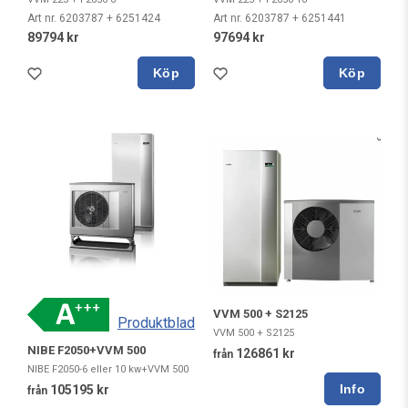
Art nr. 6203787 + 6251424
Art nr. 6203787 + 6251441
89794 kr
97694 kr
Köp
Köp
VVM 500 + S2125
Produktblad
VVM 500 + S2125
NIBE F2050+VVM 500
126861 kr
från
NIBE F2050-6 eller 10 kw+VVM 500
105195 kr
från