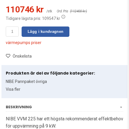
110746 kr
/stk
Ord. Pris
(112400 kr )
Tidigare lägsta pris:
109547 kr
Lägg i kundvagnen
värmepumps priser
Önskelista
Produkten är del av följande kategorier:
NIBE Pannpaket övriga
Visa fler
BESKRIVNING
NIBE VVM 225 har ett högsta rekommenderat effektbehov
för uppvärmning på 9 kW.