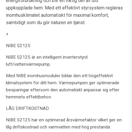
energiförbrukning och blir en viktig del av ditt
uppkopplade hem. Med ett effektivt styrsystem regleras
inomhusklimatet automatiskt för maximal komfort,
samtidigt som du gör naturen en tjänst.
+
NIBE S2125
NIBE S2125 är en intelligent inverterstyrd
luft/vattenvärmepump.
Med NIBE inomhusmoduler bildar den ett högeffektivt
klimatsystem för ditt hem. Värmepumpen ger optimerade
besparingar eftersom den automatiskt anpassar sig efter
hemmets effektbehov.
LÅG DRIFTKOSTNAD
NIBE S2125 har en optimerad årsvärmefaktor vilket ger en
låg driftskostnad och varmvatten med hög prestanda.