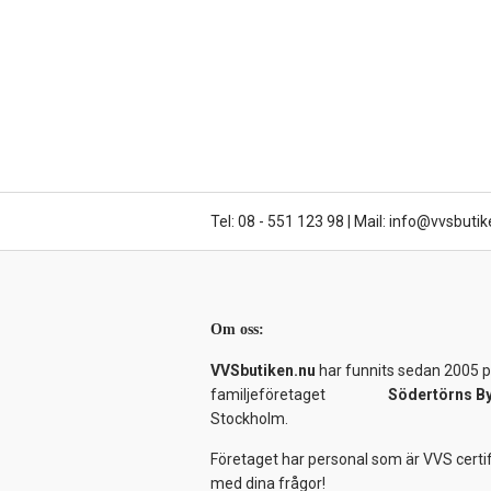
Tel: 08 - 551 123 98
|
Mail: info@vvsbutik
Om oss:
VVSbutiken.nu
har funnits sedan 2005 på
familjeföretaget
Södertörns B
Stockholm.
Företaget har personal som är VVS certif
med dina frågor!