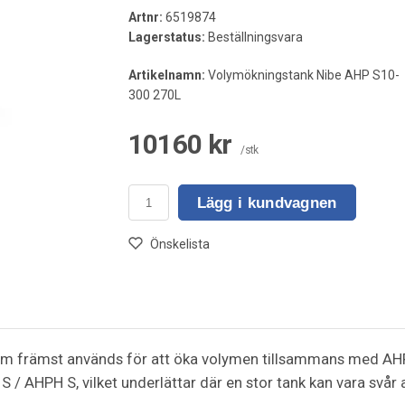
Artnr:
6519874
Lagerstatus:
Beställningsvara
Artikelnamn:
Volymökningstank Nibe AHP S10-
300 270L
10160 kr
/stk
Lägg i kundvagnen
Önskelista
om främst används för att öka volymen tillsammans med AHP
 / AHPH S, vilket underlättar där en stor tank kan vara svår a