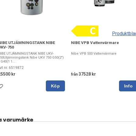
Produktbla
NIBE UTJÄMNINGSTANK NIBE
NIBE VPB Vattenvärmare
UKV-750
NIBE UTJÄMNINGSTANK NIBE UKV-
Nibe VPB 500 Vattenvärmare
50Utjämningstank Nibe UKV 750 G50(2")
 G40(1 1...
rt nr. 6519872
25500 kr
37528 kr
från
Köp
a varumärke