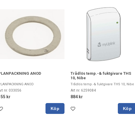
PLANPACKNING ANOD
Trådlös temp.-& fuktgivare THS
10, Nibe
PLANPACKNING ANOD
Trådlös temp.-& fuktgivare THS 10, Nibe
rt nr. 033056
Art nr. 6259084
155 kr
884 kr
Köp
Köp