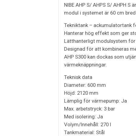
NIBE AHP S/ AHPS S/ AHPH S är
modul i systemet är 60 cm bred o
Tekniktank – ackumulatortank f
Hanterar hög effekt som ger st
Lätthanterligt modulsystem fö
Designad för att kombineras me
AHP S300 kan dockas som utjämni
värmeknäppningar.
Teknisk data
Diameter: 600 mm
Höjd: 2120 mm
Lämplig för värmepump: Ja
Max. arbetstryck: 3 bar
Med isolering: Ja
Volym/Innehåll: 270 l
Tankmaterial: Stål