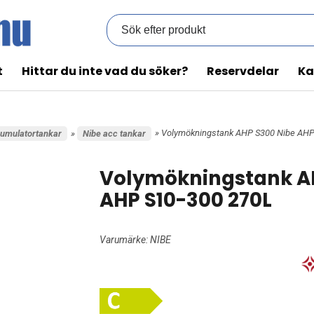
t
Hittar du inte vad du söker?
Reservdelar
Ka
» Volymökningstank AHP S300 Nibe AHP
umulatortankar
»
Nibe acc tankar
Volymökningstank A
AHP S10-300 270L
Varumärke:
NIBE