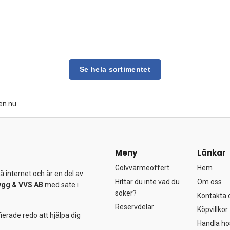
Se hela sortimentet
en.nu
Meny
Länkar
Golvvärmeoffert
Hem
 internet och är en del av
Hittar du inte vad du
Om oss
ygg &
VVS AB
med säte i
söker?
Kontakta 
Reservdelar
Köpvillkor
ierade redo att hjälpa dig
Handla ho