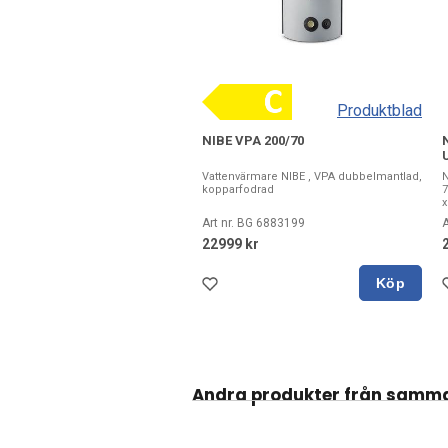
Produktblad
NIBE VPA 200/70
Vattenvärmare NIBE , VPA dubbelmantlad,
kopparfodrad
7
x
Art nr. BG 6883199
A
22999 kr
Köp
Andra produkter från samm