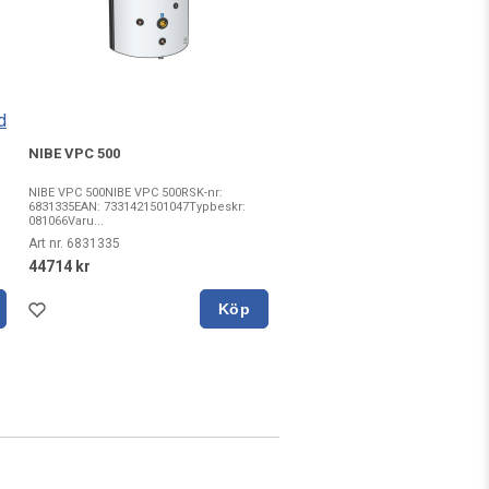
d
NIBE VPC 500
NIBE VPC 500NIBE VPC 500RSK-nr:
6831335EAN: 7331421501047Typbeskr:
081066Varu...
Art nr. 6831335
44714 kr
Köp