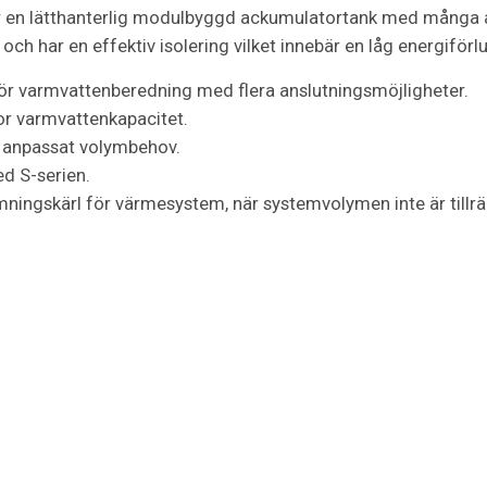
 en lätthanterlig modulbyggd ackumulatortank med många an
ch har en effektiv isolering vilket innebär en låg energiförlu
ör varmvattenberedning med flera anslutningsmöjligheter.
or varmvattenkapacitet.
r anpassat volymbehov.
d S-serien.
ngskärl för värmesystem, när systemvolymen inte är tillräck