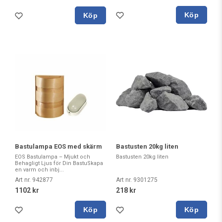
Köp
Köp
Bastulampa EOS med skärm
Bastusten 20kg liten
EOS Bastulampa – Mjukt och
Bastusten 20kg liten
Behagligt Ljus för Din BastuSkapa
en varm och inbj...
Art nr. 942877
Art nr. 9301275
1102 kr
218 kr
Köp
Köp