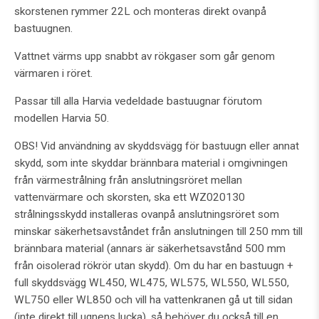
skorstenen rymmer 22L och monteras direkt ovanpå
bastuugnen.
Vattnet värms upp snabbt av rökgaser som går genom
värmaren i röret.
Passar till alla Harvia vedeldade bastuugnar förutom
modellen Harvia 50.
OBS! Vid användning av skyddsvägg för bastuugn eller annat
skydd, som inte skyddar brännbara material i omgivningen
från värmestrålning från anslutningsröret mellan
vattenvärmare och skorsten, ska ett WZ020130
strålningsskydd installeras ovanpå anslutningsröret som
minskar säkerhetsavståndet från anslutningen till 250 mm till
brännbara material (annars är säkerhetsavstånd 500 mm
från oisolerad rökrör utan skydd). Om du har en bastuugn +
full skyddsvägg WL450, WL475, WL575, WL550, WL550,
WL750 eller WL850 och vill ha vattenkranen gå ut till sidan
(inte direkt till ugnens lucka), så behöver du också till en