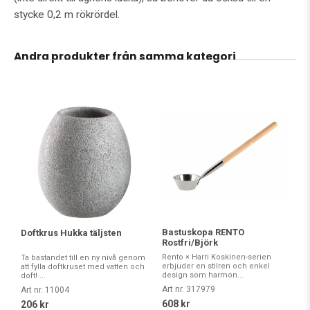
stycke 0,2 m rökrördel.
Andra produkter från samma kategori
Bastuskopa RENTO
Doftkrus Hukka täljsten
Rostfri/Björk
Rento × Harri Koskinen-serien
Ta bastandet till en ny nivå genom
erbjuder en stilren och enkel
att fylla doftkruset med vatten och
design som harmon...
doft! ...
Art nr. 317979
Art nr. 11004
608 kr
206 kr