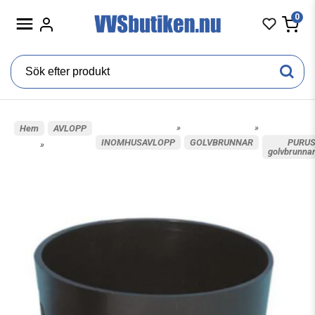
0
»
»
Hem
AVLOPP
INOMHUSAVLOPP
GOLVBRUNNAR
PURU
»
golvbrunna