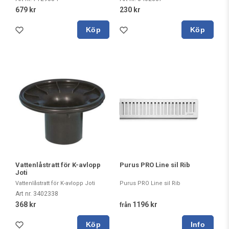
679 kr
230 kr
Köp
Köp
Vattenlåstratt för K-avlopp
Purus PRO Line sil Rib
Joti
Vattenlåstratt för K-avlopp Joti
Purus PRO Line sil Rib
Art nr. 3402338
368 kr
1196 kr
från
Köp