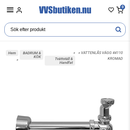
0
»
» VATTENLÅS VÄGG 44110
Hem
BADRUM &
KÖK
KROMAD
Tvättställ &
»
Handfat