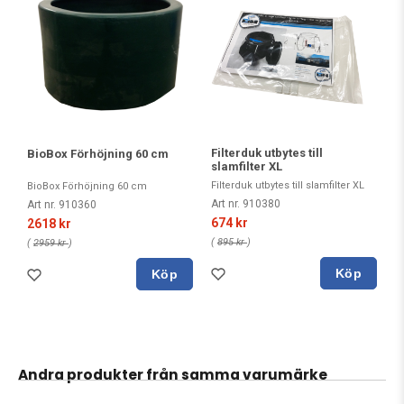
Filterduk utbytes till
BioBox Förhöjning 60 cm
slamfilter XL
Filterduk utbytes till slamfilter XL
BioBox Förhöjning 60 cm
Art nr. 910380
Art nr. 910360
674 kr
2618 kr
(
895 kr
)
(
2959 kr
)
Köp
Köp
Andra produkter från samma varumärke