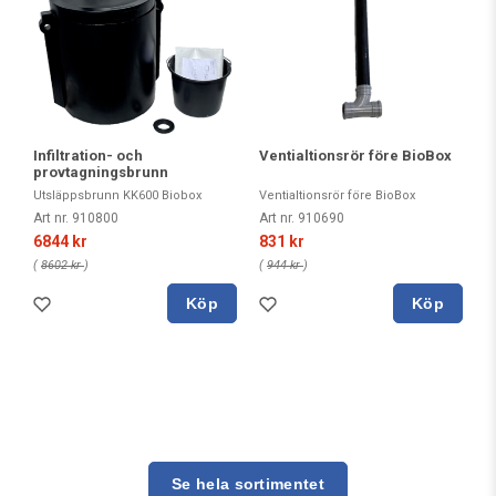
Infiltration- och
Ventialtionsrör före BioBox
provtagningsbrunn
Utsläppsbrunn KK600 Biobox
Ventialtionsrör före BioBox
Art nr. 910800
Art nr. 910690
6844 kr
831 kr
(
8602 kr
)
(
944 kr
)
Köp
Köp
Se hela sortimentet