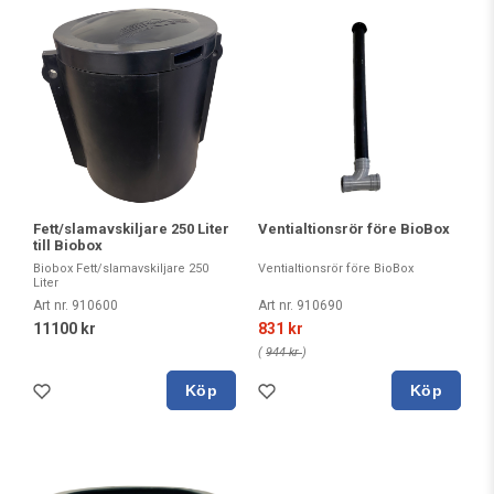
Fett/slamavskiljare 250 Liter
Ventialtionsrör före BioBox
till Biobox
Biobox Fett/slamavskiljare 250
Ventialtionsrör före BioBox
Liter
Art nr. 910600
Art nr. 910690
11100 kr
831 kr
(
944 kr
)
Köp
Köp