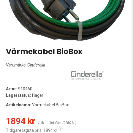
Värmekabel BioBox
Varumärke:
Cinderella
Artnr:
910460
Lagerstatus:
I lager
Artikelnamn:
Värmekabel BioBox
1894 kr
/stk
Ord. Pris
(2260 kr )
Tidigare lägsta pris:
1894 kr