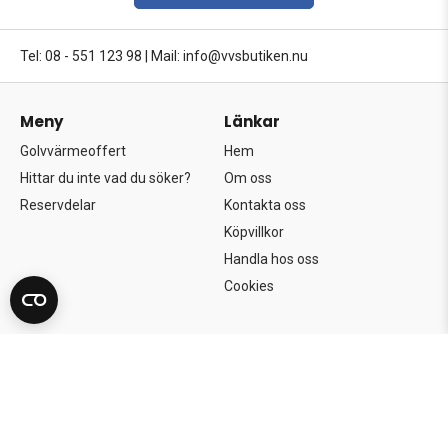
Tel: 08 - 551 123 98
|
Mail: info@vvsbutiken.nu
Meny
Länkar
Golvvärmeoffert
Hem
Hittar du inte vad du söker?
Om oss
Reservdelar
Kontakta oss
Köpvillkor
Handla hos oss
Cookies
Copyright©2026 Södertörns Bygg & VVS AB.
Alla rättigheter förbehållna.