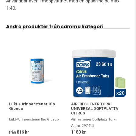
Användbar även i moppvattnet med en spädning på max
1:40.
Andra produkter från samma kategori
Lukt-/Urinoarstenar Bio
AIRFRESHENER TORK
Gipeco
UNIVERSAL DOFTPLATTA
CITRUS
Lukt-/Urinoarstenar Bio Gipeco
Airfreshener Doftplatta Tork
Art nr. 297415
816 kr
1180 kr
från