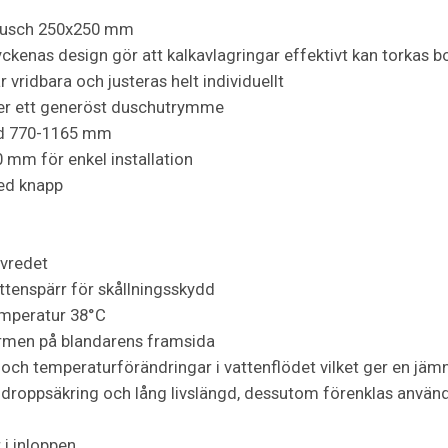
kdusch 250x250 mm
kenas design gör att kalkavlagringar effektivt kan torkas b
ridbara och justeras helt individuellt
r ett generöst duschutrymme
öjd 770-1165 mm
 mm för enkel installation
ed knapp
svredet
tenspärr för skållningsskydd
emperatur 38°C
rmen på blandarens framsida
 och temperaturförändringar i vattenflödet vilket ger en jä
 droppsäkring och lång livslängd, dessutom förenklas anvä
i inloppen