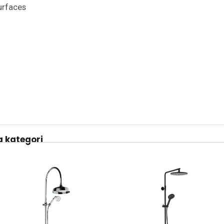
urfaces
 kategori