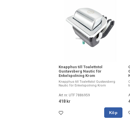
Knapphus till Toalettstol
Gustavsberg Nautic för
Enkelspolning Krom
N
Knapphus till Toalettstol Gustavsberg
C
Nautic för Enkelspolning Krom
t
Art nr. UTF 7886959
A
418 kr
Köp