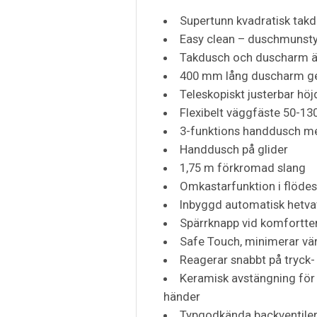
Supertunn kvadratisk ta
Easy clean – duschmunstyc
Takdusch och duscharm är v
400 mm lång duscharm ge
Teleskopiskt justerbar h
Flexibelt väggfäste 50-130
3-funktions handdusch m
Handdusch på glider
1,75 m förkromad slang
Omkastarfunktion i flöde
Inbyggd automatisk hetvat
Spärrknapp vid komfortt
Safe Touch, minimerar vä
Reagerar snabbt på tryck-
Keramisk avstängning för
händer
Typgodkända backventiler 