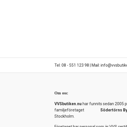
Tel: 08 - 551 123 98
|
Mail: info@vvsbutik
Om oss:
VVSbutiken.nu
har funnits sedan 2005 på
familjeföretaget
Södertörns B
Stockholm.
Företaget har personal som är VVS certif