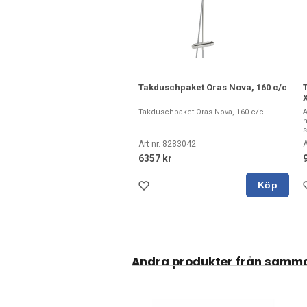
Takduschpaket Oras Nova, 160 c/c
Takduschpaket Oras Nova, 160 c/c
A
m
s
Art nr. 8283042
A
6357 kr
Köp
Andra produkter från samm