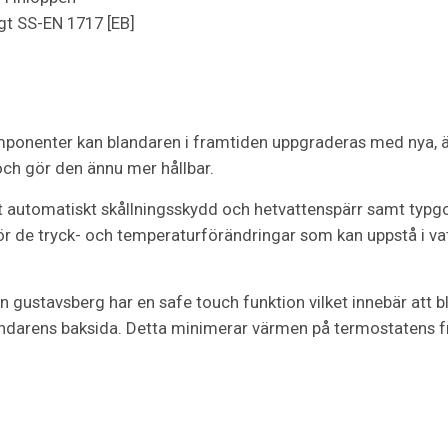
gt SS-EN 1717 [EB]
mponenter kan blandaren i framtiden uppgraderas med nya, ä
och gör den ännu mer hållbar.
 automatiskt skållningsskydd och hetvattenspärr samt typgo
ör de tryck- och temperaturförändringar som kan uppstå i va
 gustavsberg har en safe touch funktion vilket innebär att b
ndarens baksida. Detta minimerar värmen på termostatens fr