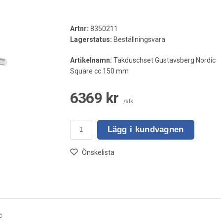
Artnr:
8350211
Lagerstatus:
Beställningsvara
Artikelnamn:
Takduschset Gustavsberg Nordic
Square cc 150 mm
6369 kr
/stk
Lägg i kundvagnen
Önskelista
c