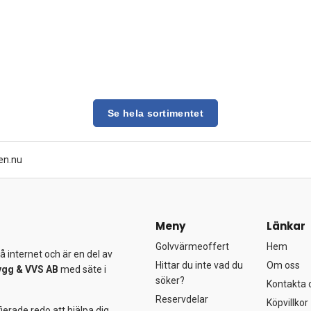
Se hela sortimentet
en.nu
Meny
Länkar
Golvvärmeoffert
Hem
 internet och är en del av
Hittar du inte vad du
Om oss
ygg &
VVS AB
med säte i
söker?
Kontakta 
Reservdelar
Köpvillkor
ierade redo att hjälpa dig