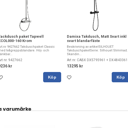
Tackdusch paket Tapwell
Damixa Takdusch, Matt Svart inkl
XCOL000-160 Krom
svart blandarfäste
rt.nr 9427662 Takduschpaket Classic
Beskrivning av artikelSILHOUET
ed tvågreppsblandare. Höj- och
TakduschpaketSerie: Silhouet Slimmad.
änkbar...
Skandin...
rt nr. 9427662
Art nr. CABX DX5795961 + DX4843361
9236 kr
13295 kr
Köp
Köp
a varumärke