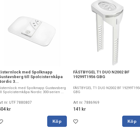
Cisternlock med Spolknapp
FÄSTBYGEL T1 DUO N2002 BF
Gustavsberg till Spolcisternkåpa
19299T1956 GBG
ordic 3...
isternlock med Spolknapp Gustavsberg
FÄSTBYGEL T1 DUO N2002 BF 19299T195
ill Spolcisternkåpa Nordic 300-serien ...
GBG
rt nr. UTF 7880807
Art nr. 7886969
404 kr
141 kr
Köp
Köp