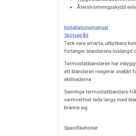
Återströmningsskydd enli
Installationsmanual
Skötselråd
Tack vare smarta, utbytbara ko
förlänger blandarens livslängd 
Termostatblandaren har inbyggt
att blandaren reagerar snabbt f
skillnaderna.
Samtliga termostatblandare från
varmvattnet leds längs med bla
bränna sig.
Specifikationer