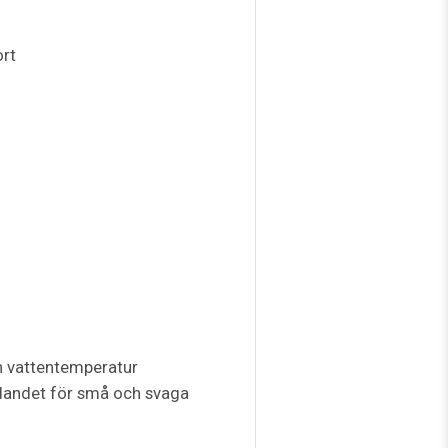
ort
mn vattentemperatur
ndandet för små och svaga