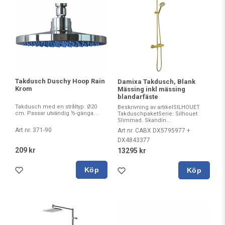
Takdusch Duschy Hoop Rain
Damixa Takdusch, Blank
Krom
Mässing inkl mässing
blandarfäste
Takdusch med en stråltyp. Ø20
Beskrivning av artikelSILHOUET
cm. Passar utvändig ½-gänga. .
TakduschpaketSerie: Silhouet
Slimmad. Skandin...
Art nr. 371-90
Art nr. CABX DX5795977 +
DX4843377
209 kr
13295 kr
Köp
Köp