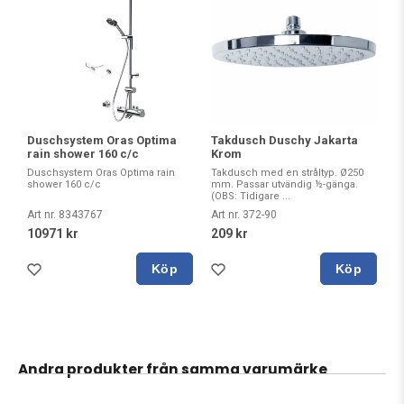
Duschsystem Oras Optima
Takdusch Duschy Jakarta
rain shower 160 c/c
Krom
Duschsystem Oras Optima rain
Takdusch med en stråltyp. Ø250
shower 160 c/c
mm. Passar utvändig ½-gänga.
(OBS: Tidigare ...
Art nr. 8343767
Art nr. 372-90
10971 kr
209 kr
Köp
Köp
Andra produkter från samma varumärke