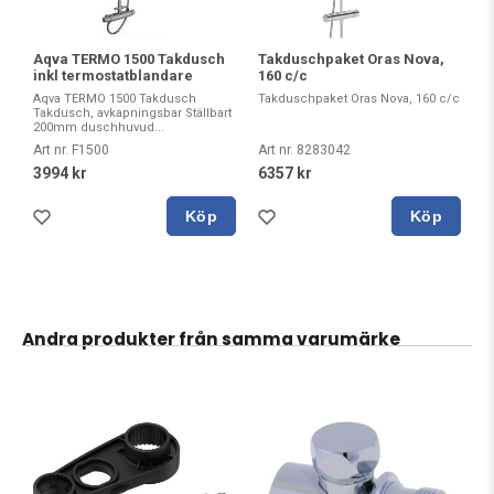
Takduschpaket Oras Nova,
Aqva TERMO 1500 Takdusch
160 c/c
inkl termostatblandare
Takduschpaket Oras Nova, 160 c/c
Aqva TERMO 1500 Takdusch
Takdusch, avkapningsbar Ställbart
200mm duschhuvud...
Art nr. 8283042
Art nr. F1500
6357 kr
3994 kr
Köp
Köp
Andra produkter från samma varumärke