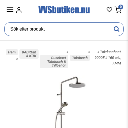
0
»
»
» Takduschset
Hem
BADRUM
& KÖK
9000E II 160 c/c,
Duschset
Takdusch
»
Takdusch &
FMM
Tillbehör