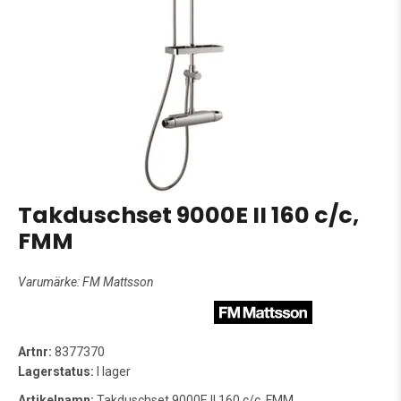
Takduschset 9000E II 160 c/c,
FMM
Varumärke:
FM Mattsson
Artnr:
8377370
Lagerstatus:
I lager
Artikelnamn:
Takduschset 9000E II 160 c/c, FMM