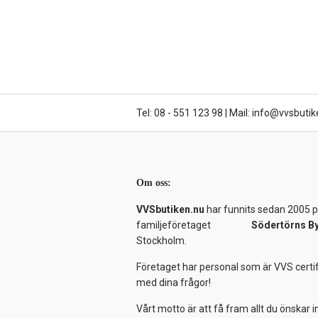
Tel: 08 - 551 123 98
|
Mail: info@vvsbutik
Om oss:
VVSbutiken.nu
har funnits sedan 2005 på
familjeföretaget
Södertörns B
Stockholm.
Företaget har personal som är VVS certif
med dina frågor!
Vårt motto är att få fram allt du önskar