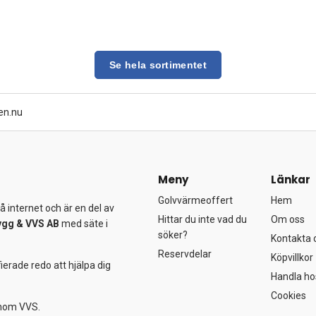
Se hela sortimentet
en.nu
Meny
Länkar
Golvvärmeoffert
Hem
 internet och är en del av
Hittar du inte vad du
Om oss
ygg &
VVS AB
med säte i
söker?
Kontakta 
Reservdelar
Köpvillkor
ierade redo att hjälpa dig
Handla ho
Cookies
 inom VVS.