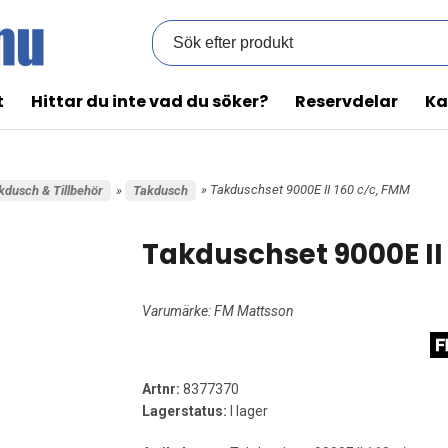
t
Hittar du inte vad du söker?
Reservdelar
Ka
» Takduschset 9000E II 160 c/c, FMM
kdusch & Tillbehör
»
Takdusch
Takduschset 9000E II
Varumärke:
FM Mattsson
Artnr:
8377370
Lagerstatus:
I lager