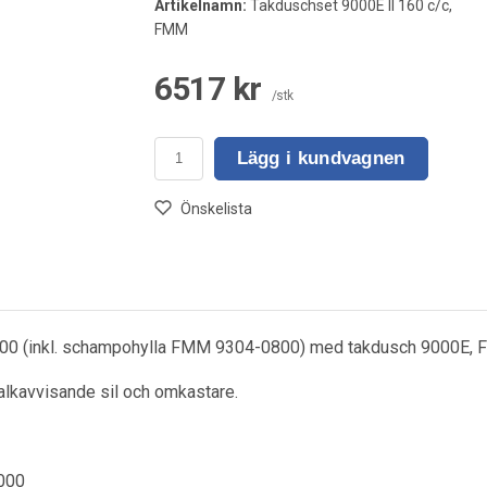
Artikelnamn:
Takduschset 9000E II 160 c/c,
FMM
6517 kr
/stk
Lägg i kundvagnen
Önskelista
00 (inkl. schampohylla FMM 9304-0800) med takdusch 9000E,
lkavvisande sil och omkastare.
1000