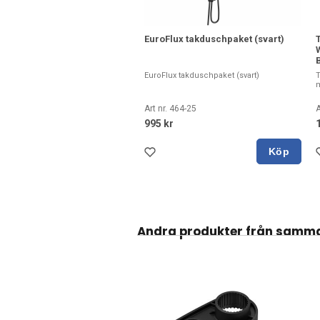
EuroFlux takduschpaket (svart)
B
EuroFlux takduschpaket (svart)
T
m
Art nr. 464-25
A
995 kr
Köp
Andra produkter från samm