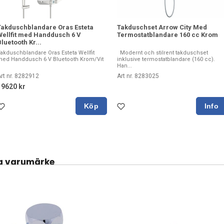
Takduschblandare Oras Esteta
Takduschset Arrow City Med
Wellfit med Handdusch 6 V
Termostatblandare 160 cc Krom
luetooth Kr...
akduschblandare Oras Esteta Wellfit
Modernt och stilrent takduschset
ed Handdusch 6 V Bluetooth Krom/Vit
inklusive termostatblandare (160 cc).
Han...
rt nr. 8282912
Art nr. 8283025
19620 kr
Köp
a varumärke