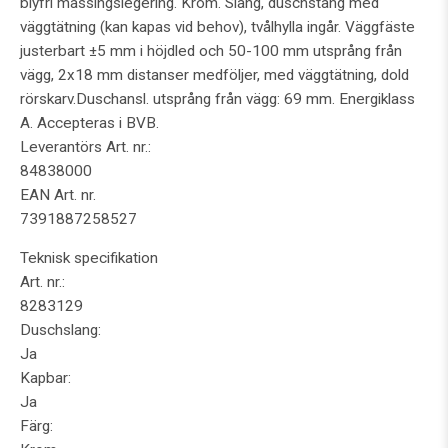
blyfri mässingslegering. Krom. Slang, duschstång med
väggtätning (kan kapas vid behov), tvålhylla ingår. Väggfäste
justerbart ±5 mm i höjdled och 50-100 mm utsprång från
vägg, 2x18 mm distanser medföljer, med väggtätning, dold
rörskarv.Duschansl. utsprång från vägg: 69 mm. Energiklass
A. Accepteras i BVB.
Leverantörs Art. nr.:
84838000
EAN Art. nr.
7391887258527
Teknisk specifikation
Art. nr.:
8283129
Duschslang:
Ja
Kapbar:
Ja
Färg: