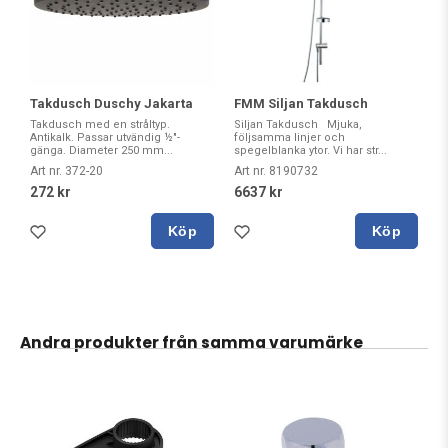
Takdusch Duschy Jakarta
FMM Siljan Takdusch
Takdusch med en stråltyp.
Siljan Takdusch Mjuka,
Antikalk. Passar utvändig ½"-
följsamma linjer och
gänga. Diameter 250 mm...
spegelblanka ytor. Vi har str...
Art nr. 372-20
Art nr. 8190732
272 kr
6637 kr
Köp
Köp
Andra produkter från samma varumärke