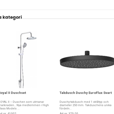
 kategori
Royal II Duschset
Takdusch Duschy EuroFlux Svart
OYAL II – Duschen som utmanar
Duschy-takdusch med 1 stråltyp och
marknaden… Nya medlemmen i High
diameter 250 mm. Takduschens unika
lass Models ...
fördeln...
rt nr. 41002
Art nr. 375-20