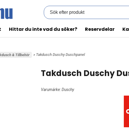
t
Hittar du inte vad du söker?
Reservdelar
Ka
» Takdusch Duschy Duschpanel
kdusch & Tillbehör
Takdusch Duschy Du
Varumärke:
Duschy