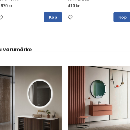
3870 kr
410 kr
Köp
Köp
a varumärke