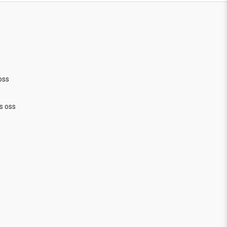
oss
s oss