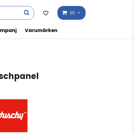
(0)
mpanj
Varumärken
schpanel