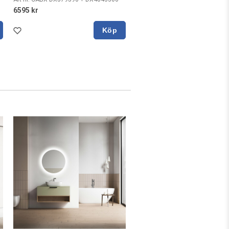
6595 kr
Köp