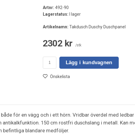
Artnr:
492-90
Lagerstatus:
I lager
Artikelnamn:
Takdusch Duschy Duschpanel
2302 kr
/stk
Lägg i kundvagnen
Önskelista
åde för en vägg och i ett hörn. Vridbar överdel med ledba
antikalkfunktion. 150 cm rostfri duschslang i metall. Kan m
in befintliga blandare medföljer.