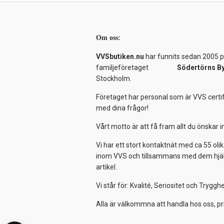
Om oss:
VVSbutiken.nu
har funnits sedan 2005 på
familjeföretaget
Södertörns B
Stockholm.
Företaget har personal som är VVS certif
med dina frågor!
Vårt motto är att få fram allt du önskar
Vi har ett stort kontaktnät med ca 55 olik
inom VVS och tillsammans med dem hjälper
artikel.
Vi står för: Kvalité, Seriositet och Tryggh
Alla är välkommna att handla hos oss, pr