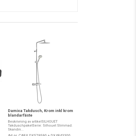
Damixa Takdusch, Krom inkl krom
blandarfäste
Beskrivning av artikelSILHOUET
TakduschpaketSerie: Silhouet Slimmad.
Skandin...
Art nr. CABX DX579590 + DX4843300