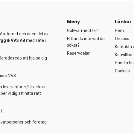
Meny
Länkar
Golvvärmeoffert
Hem
 internet och är en del av
Hittar du inte vad du
Om oss
ygg &
VVS AB
med säte i
söker?
Kontakta 
Reservdelar
Köpvillkor
ierade redo att hjälpa dig
Handla ho
Cookies
 inom VVS.
a leverantörer/tillverkare
 vi dig att hitta rätt
et
ivatpersoner och företag!