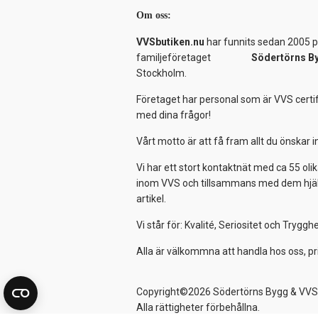
Om oss:
VVSbutiken.nu
har funnits sedan 2005 på
familjeföretaget
Södertörns B
Stockholm.
Företaget har personal som är VVS certif
med dina frågor!
Vårt motto är att få fram allt du önskar
Vi har ett stort kontaktnät med ca 55 olik
inom VVS och tillsammans med dem hjälper
artikel.
Vi står för: Kvalité, Seriositet och Tryggh
Alla är välkommna att handla hos oss, pr
Copyright©2026 Södertörns Bygg & VVS
Alla rättigheter förbehållna.