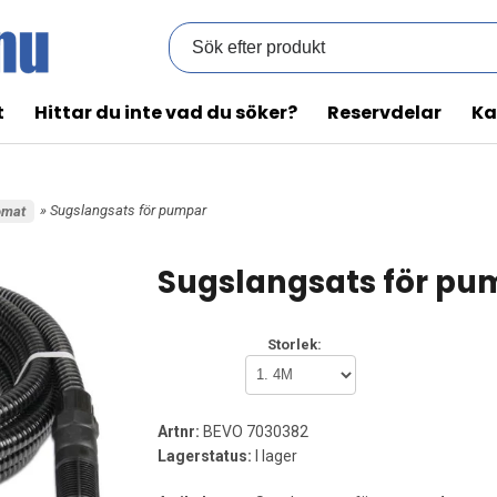
t
Hittar du inte vad du söker?
Reservdelar
Ka
» Sugslangsats för pumpar
omat
Sugslangsats för pu
Storlek:
Artnr:
BEVO 7030382
Lagerstatus:
I lager