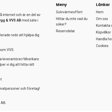
Meny
Länkar
Golvvärmeoffert
Hem
 internet och är en del av
Hittar du inte vad du
Om oss
ygg &
VVS AB
med säte i
söker?
Kontakta 
Reservdelar
Köpvillkor
ierade redo att hjälpa dig
Handla ho
Cookies
 inom VVS.
a leverantörer/tillverkare
 vi dig att hitta rätt
et
ivatpersoner och företag!
 AB.