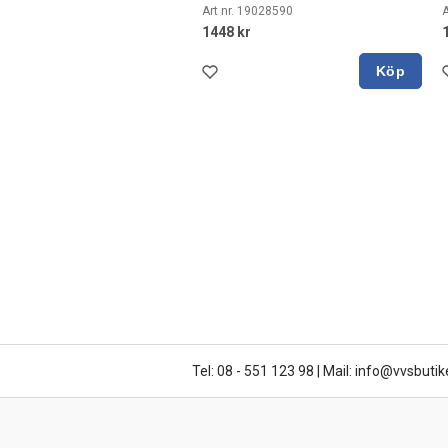
Art nr. 19028590
A
1448 kr
Köp
Tel: 08 - 551 123 98
|
Mail: info@vvsbutik