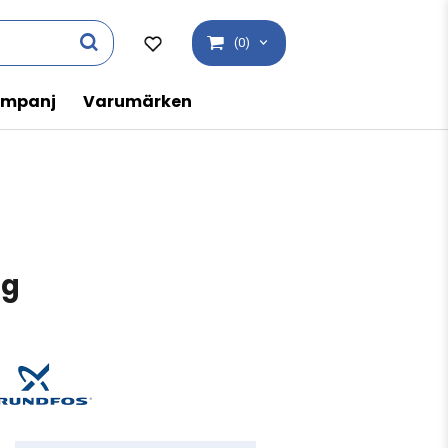
(0)
mpanj
Varumärken
ng