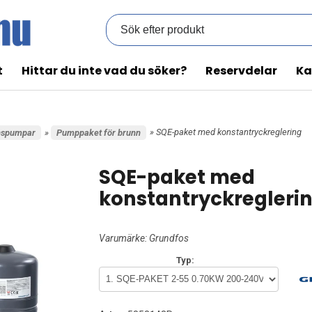
t
Hittar du inte vad du söker?
Reservdelar
Ka
» SQE-paket med konstantryckreglering
nspumpar
»
Pumppaket för brunn
SQE-paket med
konstantryckregleri
Varumärke:
Grundfos
Typ: