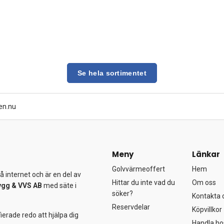
Se hela sortimentet
en.nu
Meny
Länkar
Golvvärmeoffert
Hem
 internet och är en del av
Hittar du inte vad du
Om oss
ygg &
VVS AB
med säte i
söker?
Kontakta 
Reservdelar
Köpvillkor
ierade redo att hjälpa dig
Handla ho