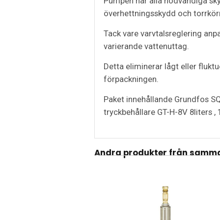
Pumpen har alla nödvändiga sk
överhettningsskydd och torrkör
Tack vare varvtalsreglering anp
varierande vattenuttag.
Detta eliminerar lågt eller flukt
förpackningen.
Paket innehållande Grundfos SQ
tryckbehållare GT-H-8V 8liters ,
Andra produkter från samma