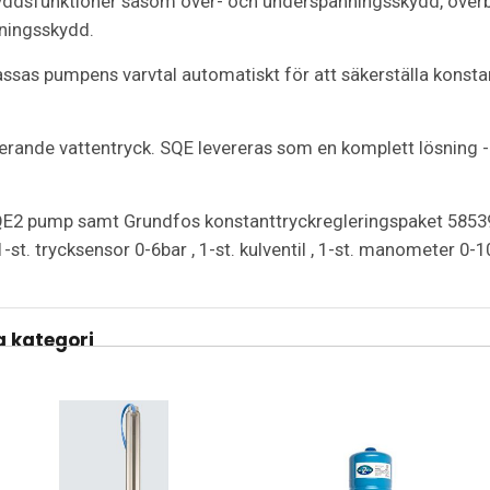
yddsfunktioner såsom över- och underspänningsskydd, överb
ningsskydd.
assas pumpens varvtal automatiskt för att säkerställa konsta
uerande vattentryck. SQE levereras som en komplett lösning - a
E2 pump samt Grundfos konstanttryckregleringspaket 5853926
 1-st. trycksensor 0-6bar , 1-st. kulventil , 1-st. manometer 0
 kategori