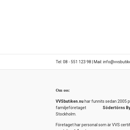
Tel: 08 - 551 123 98
|
Mail: info@vvsbutik
Om oss:
VVSbutiken.nu
har funnits sedan 2005 på
familjeföretaget
Södertörns B
Stockholm.
Företaget har personal som är VVS certif