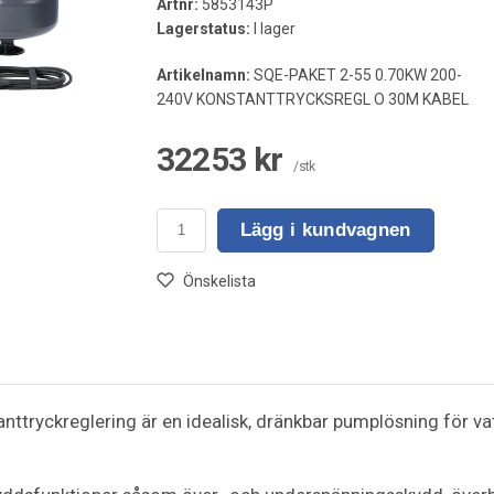
Artnr:
5853143P
Lagerstatus:
I lager
Artikelnamn:
SQE-PAKET 2-55 0.70KW 200-
240V KONSTANTTRYCKSREGL O 30M KABEL
32253 kr
/stk
Lägg i kundvagnen
Önskelista
tryckreglering är en idealisk, dränkbar pumplösning för vatt