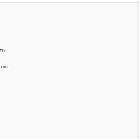
oss
s oss