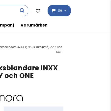
(0)
mpanj
Varumärken
ksblandare INXX II, CERA miniprofi, IZZY och
ONE
ksblandare INXX
ZY och ONE