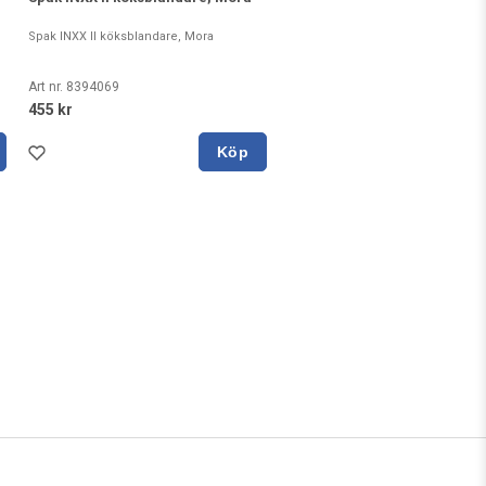
Spak INXX II köksblandare, Mora
Art nr. 8394069
455 kr
Köp