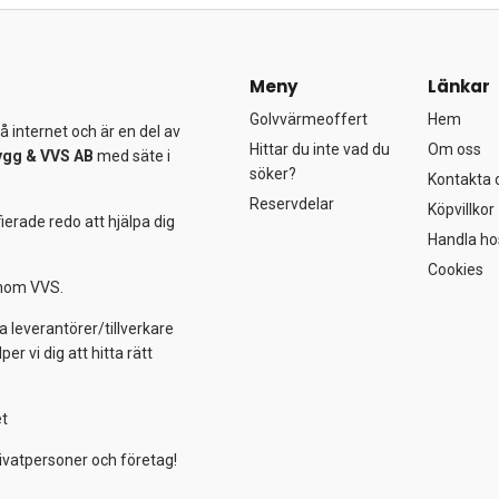
Meny
Länkar
Golvvärmeoffert
Hem
 internet och är en del av
Hittar du inte vad du
Om oss
ygg &
VVS AB
med säte i
söker?
Kontakta 
Reservdelar
Köpvillkor
ierade redo att hjälpa dig
Handla ho
Cookies
 inom VVS.
a leverantörer/tillverkare
 vi dig att hitta rätt
et
ivatpersoner och företag!