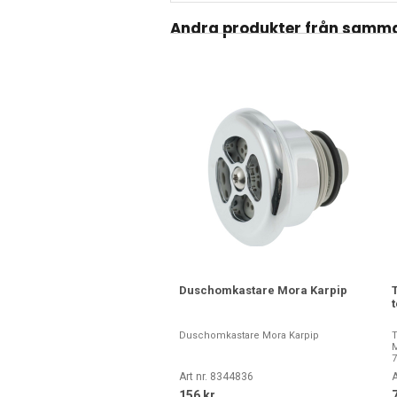
Andra produkter från samma
Duschomkastare Mora Karpip
Duschomkastare Mora Karpip
M
7
Art nr. 8344836
A
156 kr