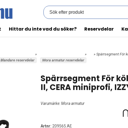
t
Hittar du inte vad du söker?
Reservdelar
Ka
»
»
» Spärrsegment För kö
Blandare reservdelar
Mora armatur reservdelar
Spärrsegment För kö
II, CERA miniprofi, IZ
Varumärke:
Mora armatur
Artnr:
209565.AE