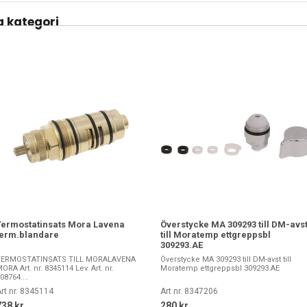
 kategori
Termostatinsats Mora Lavena
Överstycke MA 309293 till DM-avs
term.blandare
till Moratemp ettgreppsbl
309293.AE
TERMOSTATINSATS TILL MORALAVENA
Överstycke MA 309293 till DM-avst till
ORA Art. nr. 8345114 Lev. Art. nr.
Moratemp ettgreppsbl 309293.AE
08764....
rt nr. 8345114
Art nr. 8347206
738 kr
280 kr