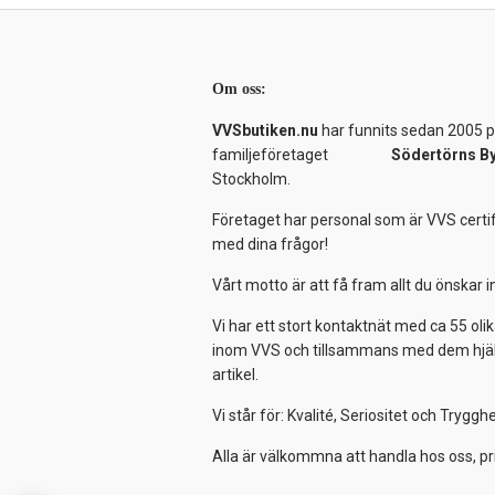
Om oss:
VVSbutiken.nu
har funnits sedan 2005 på
familjeföretaget
Södertörns B
Stockholm.
Företaget har personal som är VVS certif
med dina frågor!
Vårt motto är att få fram allt du önskar
Vi har ett stort kontaktnät med ca 55 olik
inom VVS och tillsammans med dem hjälper
artikel.
Vi står för: Kvalité, Seriositet och Tryggh
Alla är välkommna att handla hos oss, pr