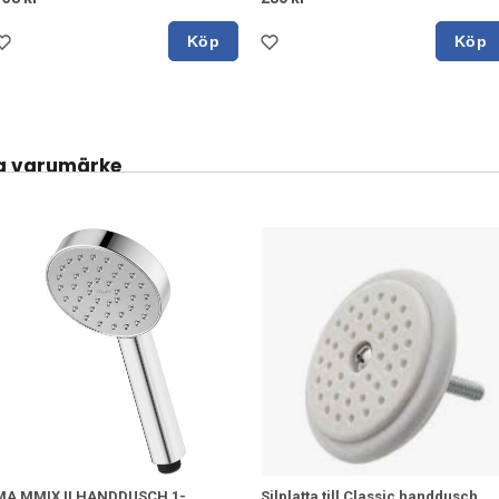
Köp
Köp
a varumärke
MA MMIX II HANDDUSCH 1-
Silplatta till Classic handdusch,