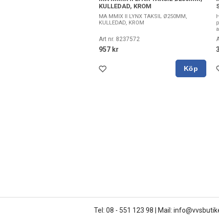
KULLEDAD, KROM
MA MMIX II LYNX TAKSIL Ø250MM,
H
KULLEDAD, KROM
p
a
Art nr. 8237572
A
957 kr
Köp
Tel: 08 - 551 123 98
|
Mail: info@vvsbutik