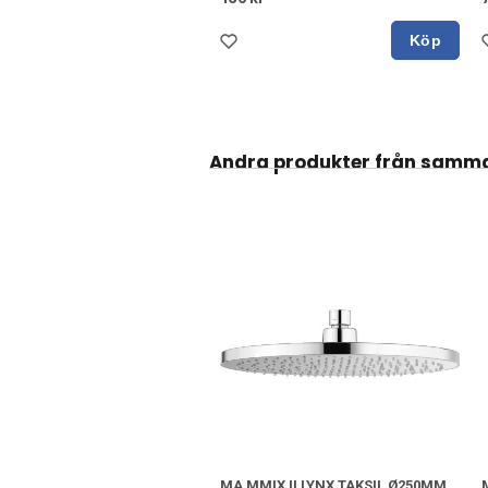
Köp
Andra produkter från samm
MA MMIX II LYNX TAKSIL Ø250MM,