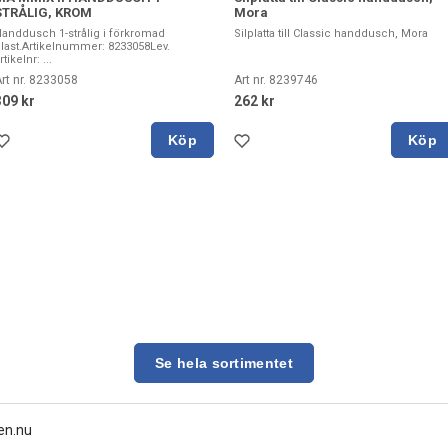
STRÅLIG, KROM
Mora
anddusch 1-strålig i förkromad
Silplatta till Classic handdusch, Mora
last.Artikelnummer: 8233058Lev.
rtikelnr: ...
rt nr. 8233058
Art nr. 8239746
309 kr
262 kr
Köp
Köp
Se hela sortimentet
en.nu