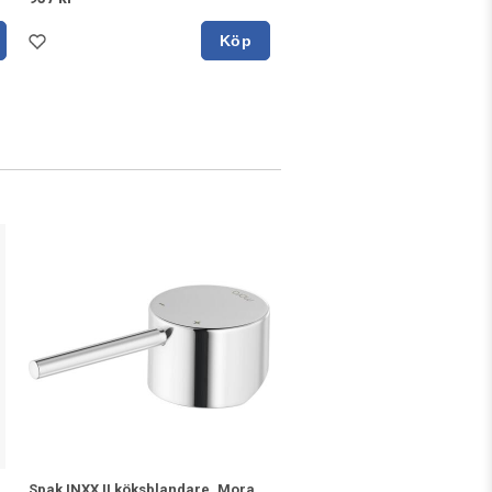
Köp
Spak INXX II köksblandare, Mora