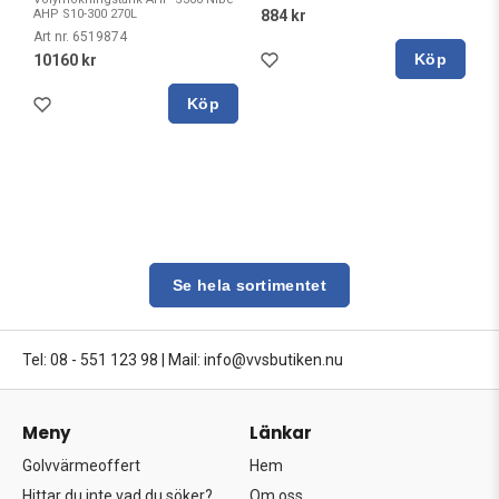
AHP S10-300 270L
884 kr
Art nr. 6519874
Köp
10160 kr
Köp
Se hela sortimentet
Tel: 08 - 551 123 98
|
Mail: info@vvsbutiken.nu
Meny
Länkar
Golvvärmeoffert
Hem
Hittar du inte vad du söker?
Om oss