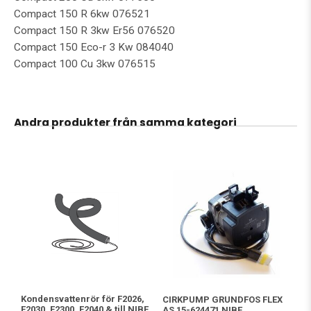
Compact 150 R 6kw 076521
Compact 150 R 3kw Er56 076520
Compact 150 Eco-r 3 Kw 084040
Compact 100 Cu 3kw 076515
Andra produkter från samma kategori
Kondensvattenrör för F2026,
CIRKPUMP GRUNDFOS FLEX
F2030, F2300, F2040 & till NIBE
AS 15-624471 NIBE