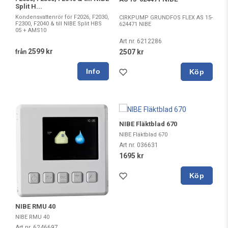
Split H...
Kondensvattenrör för F2026, F2030,
CIRKPUMP GRUNDFOS FLEX AS 15-
F2300, F2040 & till NIBE Split HBS
624471 NIBE
05 + AMS10
Art nr. 6212286
2599 kr
2507 kr
från
Köp
NIBE Fläktblad 670
NIBE Fläktblad 670
Art nr. 036631
1695 kr
Köp
NIBE RMU 40
NIBE RMU 40
Art nr. 6246697