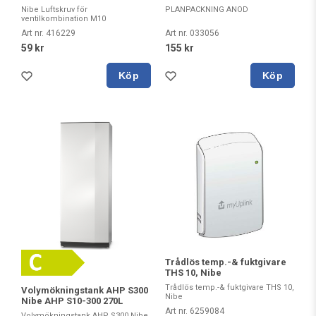
PLANPACKNING ANOD
Nibe Luftskruv för
ventilkombination M10
Art nr. 033056
Art nr. 416229
155 kr
59 kr
Köp
Köp
Trådlös temp.-& fuktgivare
THS 10, Nibe
Trådlös temp.-& fuktgivare THS 10,
Volymökningstank AHP S300
Nibe
Nibe AHP S10-300 270L
Art nr. 6259084
Volymökningstank AHP S300 Nibe