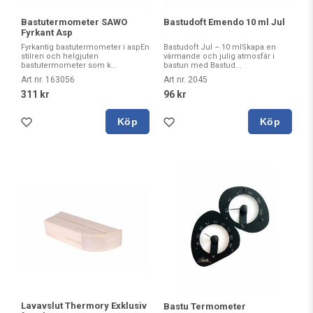
Bastutermometer SAWO
Bastudoft Emendo 10 ml Jul
Fyrkant Asp
Fyrkantig bastutermometer i aspEn
Bastudoft Jul – 10 mlSkapa en
stilren och helgjuten
värmande och julig atmosfär i
bastutermometer som k...
bastun med Bastud...
Art nr. 163056
Art nr. 2045
311 kr
96 kr
Köp
Köp
Lavavslut Thermory Exklusiv
Bastu Termometer