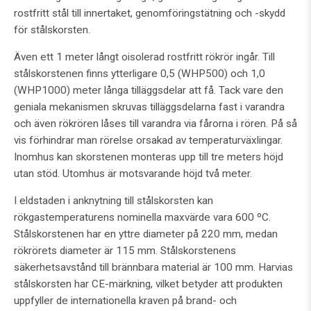
rostfritt stål till innertaket, genomföringstätning och -skydd
för stålskorsten.
Även ett 1 meter långt oisolerad rostfritt rökrör ingår. Till
stålskorstenen finns ytterligare 0,5 (WHP500) och 1,0
(WHP1000) meter långa tilläggsdelar att få. Tack vare den
geniala mekanismen skruvas tilläggsdelarna fast i varandra
och även rökrören låses till varandra via fårorna i rören. På så
vis förhindrar man rörelse orsakad av temperaturväxlingar.
Inomhus kan skorstenen monteras upp till tre meters höjd
utan stöd. Utomhus är motsvarande höjd två meter.
I eldstaden i anknytning till stålskorsten kan
rökgastemperaturens nominella maxvärde vara 600 ºC.
Stålskorstenen har en yttre diameter på 220 mm, medan
rökrörets diameter är 115 mm. Stålskorstenens
säkerhetsavstånd till brännbara material är 100 mm. Harvias
stålskorsten har CE-märkning, vilket betyder att produkten
uppfyller de internationella kraven på brand- och