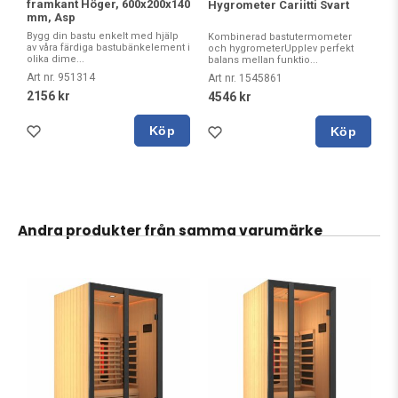
framkant Höger, 600x200x140
Hygrometer Cariitti Svart
mm, Asp
Bygg din bastu enkelt med hjälp
Kombinerad bastutermometer
av våra färdiga bastubänkelement i
och hygrometerUpplev perfekt
olika dime...
balans mellan funktio...
Art nr. 951314
Art nr. 1545861
2156 kr
4546 kr
Köp
Köp
Andra produkter från samma varumärke