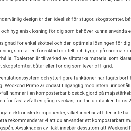
ndarvänlig design är den idealisk för stugor, skogstomter, b
och hygienisk lösning för dig som behöver kunna använda en
ignad för enkel skötsel och den optimala lösningen för dig
rmning, som är en förenklad modell och byggd på samma rob
ålla. Toaletten är tillverkad av slitstarka material som klara
r, skogstomter, båtar eller för dig som lever off-grid.
entilationssystem och ytterligare funktioner har tagits bort 
 Weekend Prime är endast tillgänglig med intern urinbehålla
avfall hamnar i en komposterbar biosäck gjord på majsstärk
n för fast avfall en gång i veckan, medan urintanken töms 
a elektroniska komponenter, vilket innebär att den inte har 
detta rekommenderar vi att du använder ett komposterbart mat
 sågspån. Avsaknaden av fläkt innebär dessutom att Weekend Pr