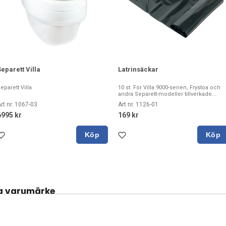
Separett Villa
Latrinsäckar
eparett Villa
10 st. För Villa 9000-serien, Frystoa och
andra Separett-modeller tillverkade...
rt nr. 1067-03
Art nr. 1126-01
6995 kr
169 kr
Köp
Köp
a varumärke