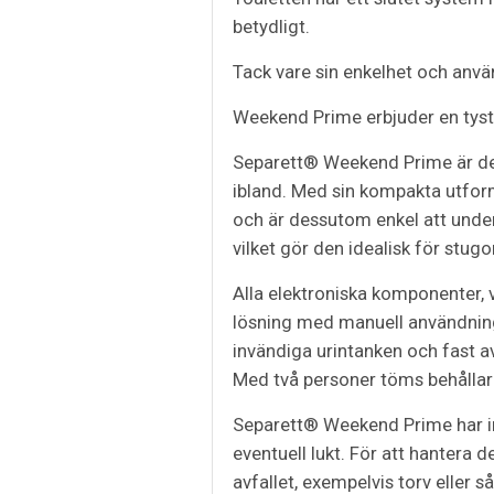
betydligt.
Tack vare sin enkelhet och anvä
Weekend Prime erbjuder en tyst 
Separett® Weekend Prime är des
ibland. Med sin kompakta utfo
och är dessutom enkel att underh
vilket gör den idealisk för stugo
Alla elektroniska komponenter, v
lösning med manuell användning.
invändiga urintanken och fast 
Med två personer töms behållare
Separett® Weekend Prime har ing
eventuell lukt. För att hantera 
avfallet, exempelvis torv eller