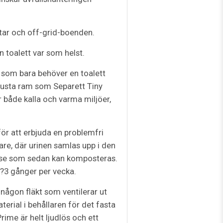
åtar och off-grid-boenden.
 toalett var som helst.
 som bara behöver en toalett
usta ram som Separett Tiny
r både kalla och varma miljöer,
för att erbjuda en problemfri
re, där urinen samlas upp i den
else som sedan kan komposteras.
2?3 gånger per vecka.
någon fläkt som ventilerar ut
erial i behållaren för det fasta
ime är helt ljudlös och ett