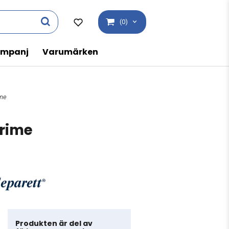
(0)
mpanj
Varumärken
ime
rime
Produkten är del av