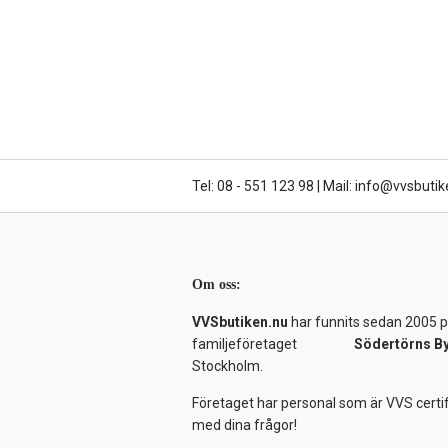
Tel: 08 - 551 123 98
|
Mail: info@vvsbutik
Om oss:
VVSbutiken.nu
har funnits sedan 2005 på
familjeföretaget
Södertörns B
Stockholm.
Företaget har personal som är VVS certif
med dina frågor!