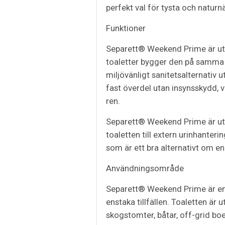
perfekt val för tysta och naturnä
Funktioner
Separett® Weekend Prime är utf
toaletter bygger den på samma te
miljövänligt sanitetsalternativ u
fast överdel utan insynsskydd, v
ren.
Separett® Weekend Prime är utru
toaletten till extern urinhanteri
som är ett bra alternativt om en
Användningsområde
Separett® Weekend Prime är en in
enstaka tillfällen. Toaletten ä
skogstomter, båtar, off-grid boe