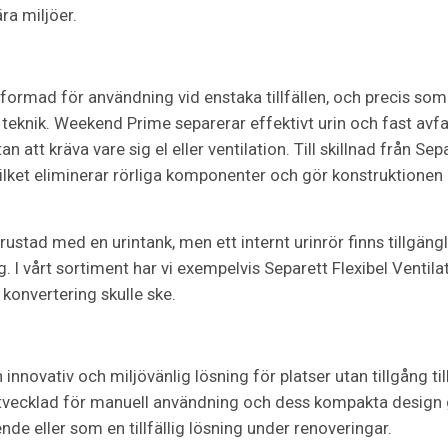
ra miljöer.
ormad för användning vid enstaka tillfällen, och precis som
knik. Weekend Prime separerar effektivt urin och fast avfall, 
tan att kräva vare sig el eller ventilation. Till skillnad från 
ilket eliminerar rörliga komponenter och gör konstruktionen e
stad med en urintank, men ett internt urinrör finns tillgängl
ng. I vårt sortiment har vi exempelvis Separett Flexibel Ventila
 konvertering skulle ske.
novativ och miljövänlig lösning för platser utan tillgång till 
r utvecklad för manuell användning och dess kompakta design g
nde eller som en tillfällig lösning under renoveringar.