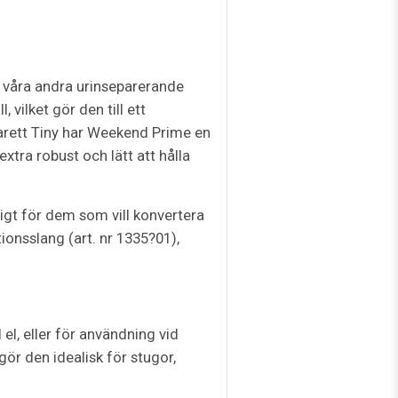
 våra andra urinseparerande
vilket gör den till ett
Separett Tiny har Weekend Prime en
xtra robust och lätt att hålla
igt för dem som vill konvertera
tionsslang (art. nr 1335?01),
el, eller för användning vid
ör den idealisk för stugor,