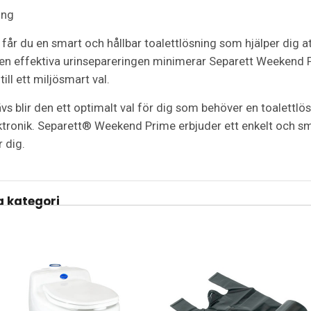
ing
 du en smart och hållbar toalettlösning som hjälper dig att 
 den effektiva urinsepareringen minimerar Separett Weeken
ill ett miljösmart val.
rävs blir den ett optimalt val för dig som behöver en toalettl
ektronik. Separett® Weekend Prime erbjuder ett enkelt och smi
r dig.
 kategori