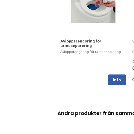
Avloppsrengöring för
urineseparering
Avloppsrengöring för urineseparering
S
A
Andra produkter från samm