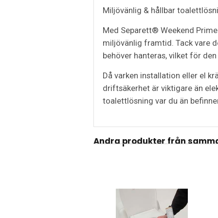
Miljövänlig & hållbar toalettlösn
Med Separett® Weekend Prime får
miljövänlig framtid. Tack vare
behöver hanteras, vilket för den t
Då varken installation eller el k
driftsäkerhet är viktigare än el
toalettlösning var du än befinne
Andra produkter från samma