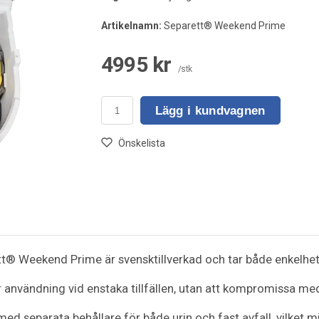
Artikelnamn:
Separett® Weekend Prime
4995 kr
/stk
Lägg i kundvagnen
Önskelista
t® Weekend Prime är svensktillverkad och tar både enkelhet oc
nvändning vid enstaka tillfällen, utan att kompromissa med s
med separata behållare för både urin och fast avfall, vilket 