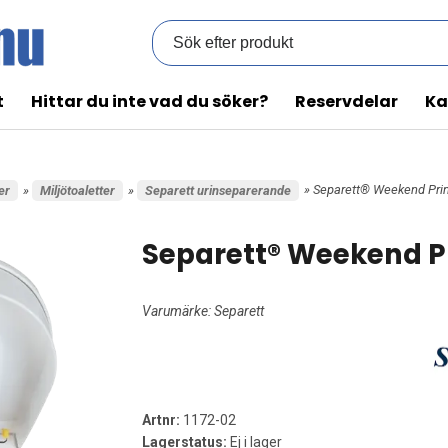
t
Hittar du inte vad du söker?
Reservdelar
Ka
» Separett® Weekend Pr
er
»
Miljötoaletter
»
Separett urinseparerande
Separett® Weekend P
Varumärke:
Separett
Artnr:
1172-02
Lagerstatus:
Ej i lager