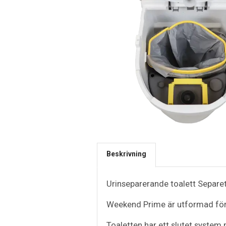
Beskrivning
Urinseparerande toalett Separet
Weekend Prime är utformad för a
Toaletten har ett slutet system 