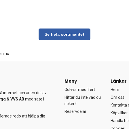
Se hela sortimentet
en.nu
Meny
Länkar
Golvvärmeoffert
Hem
 internet och är en del av
Hittar du inte vad du
Om oss
ygg &
VVS AB
med säte i
söker?
Kontakta 
Reservdelar
Köpvillkor
ierade redo att hjälpa dig
Handla ho
Cookies