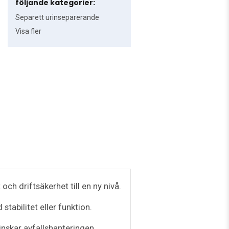
följande kategorier:
Separett urinseparerande
Visa fler
h driftsäkerhet till en ny nivå.
tabilitet eller funktion.
minskar avfallshanteringen