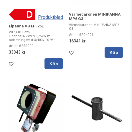
Värmebaronen MINIPANNA
Produktblad
MP6 G3
Värmebaronen MINIPANNA MP6
Elpanna VB EP-26E
G3
VB 1410 EP26E
Art nr. 6204021
Elpanna26,2kW7x3,75kW m
belastningsvakt 3x400V 20-95°
16341 kr
Art nr. 6230000
33343 kr
Köp
Köp