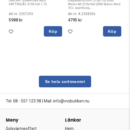
DAGVATTENBRUNN MED
Dagvattenbrunn 315x110/2000
VATTENLÅS 315X160 1,75
Wavin Alt 315x160/2000 Wavin Med
70 L slamficka,...
Art nr. 2357293
Art nr. A 2358356
5988 kr
4795 kr
Köp
Köp
Se hela sortimentet
Tel: 08 - 551 123 98
|
Mail: info@vvsbutiken.nu
Meny
Länkar
Golvvärmeoffert
Hem