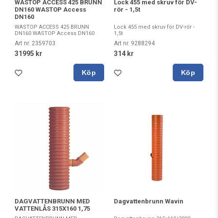
WASTOP ACCESS 425 BRUNN
Lock 455 med skruv för DV-
DN160 WASTOP Access
rör - 1,5t
DN160
WASTOP ACCESS 425 BRUNN
Lock 455 med skruv för DV-rör -
DN160 WASTOP Access DN160
1,5t
Art nr. 2359703
Art nr. 9288294
31995 kr
314 kr
Köp
Köp
DAGVATTENBRUNN MED
Dagvattenbrunn Wavin
VATTENLÅS 315X160 1,75