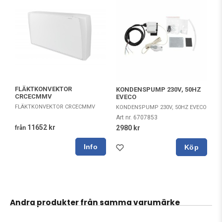
FLÄKTKONVEKTOR
KONDENSPUMP 230V, 50HZ
CRCECMMV
EVECO
FLÄKTKONVEKTOR CRCECMMV
KONDENSPUMP 230V, 50HZ EVECO
Art nr. 6707853
11652 kr
2980 kr
från
Köp
Andra produkter från samma varumärke