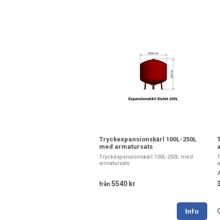
Tryckexpansionskärl 100L-250L
med armatursats
Tryckexpansionskärl 100L-250L med
T
armatursats
a
A
5540 kr
från