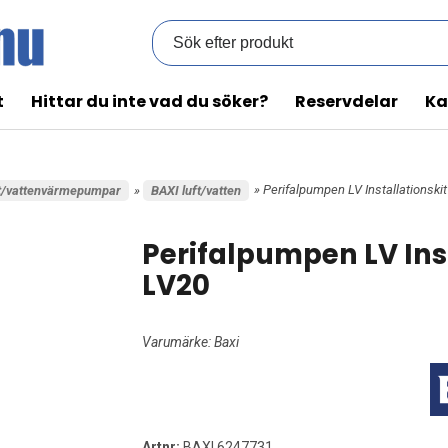
t
Hittar du inte vad du söker?
Reservdelar
Ka
» Perifalpumpen LV Installationski
t/vattenvärmepumpar
»
BAXI luft/vatten
Perifalpumpen LV Ins
LV20
Varumärke:
Baxi
Artnr:
BAXI 6247731