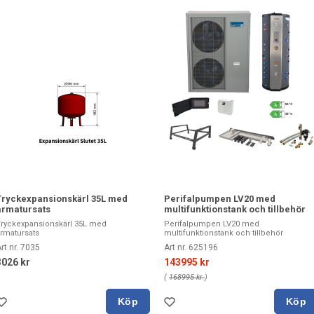
Tryckexpansionskärl 35L med
Perifalpumpen LV20 med
armatursats
multifunktionstank och tillbehör
ryckexpansionskärl 35L med
Perifalpumpen LV20 med
rmatursats
multifunktionstank och tillbehör
rt nr. 7035
Art nr. 625196
3026 kr
143995 kr
(
168995 kr
)
Köp
Köp