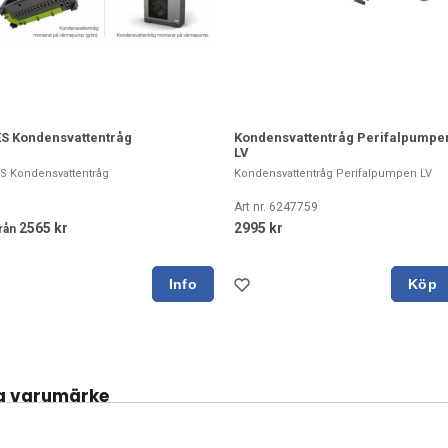
ES Kondensvattentråg
Kondensvattentråg Perifalpumpe
LV
S Kondensvattentråg
Kondensvattentråg Perifalpumpen LV
Art nr. 6247759
2565 kr
2995 kr
rån
Köp
a varumärke