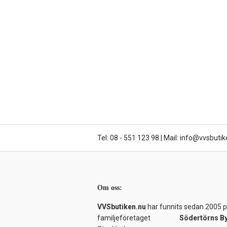
Tel: 08 - 551 123 98
|
Mail: info@vvsbutik
Om oss:
VVSbutiken.nu
har funnits sedan 2005 på
familjeföretaget
Södertörns B