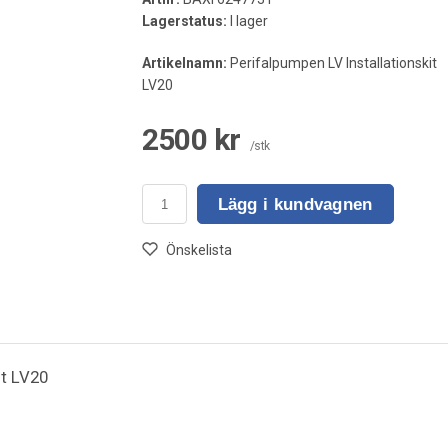
Lagerstatus:
I lager
Artikelnamn:
Perifalpumpen LV Installationskit
LV20
2500 kr
/stk
Lägg i kundvagnen
Önskelista
it LV20