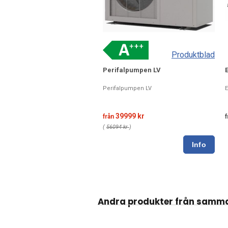
Produktblad
Perifalpumpen LV
Perifalpumpen LV
E
39999 kr
från
f
(
56094 kr
)
Andra produkter från samm