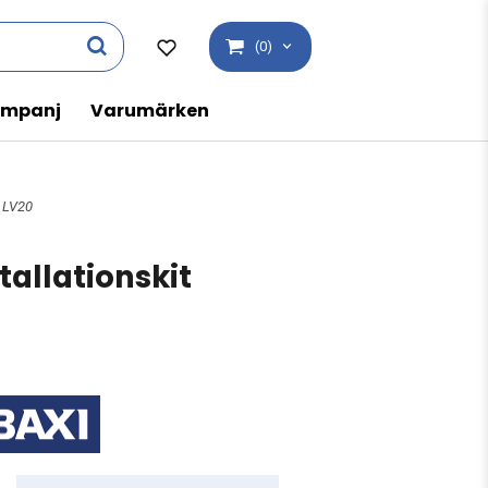
(0)
mpanj
Varumärken
t LV20
tallationskit