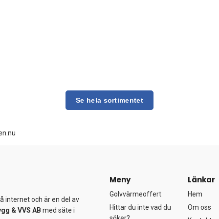
Se hela sortimentet
en.nu
Meny
Länkar
Golvvärmeoffert
Hem
 internet och är en del av
Hittar du inte vad du
Om oss
ygg &
VVS AB
med säte i
söker?