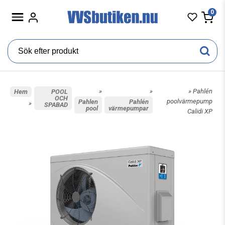
0
»
»
» Pahlén
Hem
POOL
OCH
poolvärmepump
Pahlen
Pahlén
»
SPABAD
pool
värmepumpar
Calidi XP