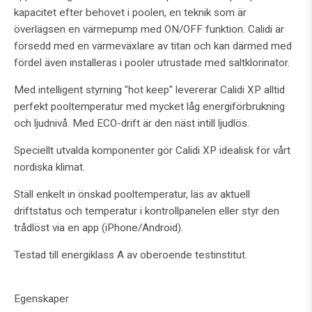
kapacitet efter behovet i poolen, en teknik som är
överlägsen en värmepump med ON/OFF funktion. Calidi är
försedd med en värmeväxlare av titan och kan därmed med
fördel även installeras i pooler utrustade med saltklorinator.
Med intelligent styrning "hot keep" levererar Calidi XP alltid
perfekt pooltemperatur med mycket låg energiförbrukning
och ljudnivå. Med ECO-drift är den näst intill ljudlös.
Speciellt utvalda komponenter gör Calidi XP idealisk för vårt
nordiska klimat.
Ställ enkelt in önskad pooltemperatur, läs av aktuell
driftstatus och temperatur i kontrollpanelen eller styr den
trådlöst via en app (iPhone/Android).
Testad till energiklass A av oberoende testinstitut.
Egenskaper