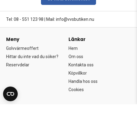
Tel: 08 - 551 123 98
|
Mail: info@vvsbutiken.nu
Meny
Länkar
Golvvärmeoffert
Hem
Hittar du inte vad du söker?
Om oss
Reservdelar
Kontakta oss
Köpvillkor
Handla hos oss
Cookies
Copyright©2026 Södertörns Bygg & VVS AB.
Alla rättigheter förbehållna.