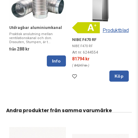
Utdragbar aluminiumkanal
Produktblad
Praktisk anslutning mellan
ventilationskanal och don.
NIBE F470 RF
Drasuten, Stumpen, är t...
NIBE F470 RF
288 kr
från
Art nr. 6244554
81794 kr
(
84247 kr
)
Köp
Andra produkter från samma varumärke