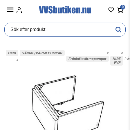
0
»
»
Hem
VÄRME/VÄRMEPUMPAR
frå
Frånluftsvärmepumpar
NIBE
»
FVP