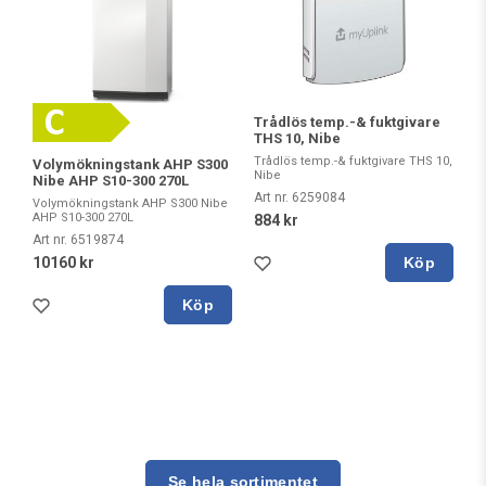
Trådlös temp.-& fuktgivare
THS 10, Nibe
Trådlös temp.-& fuktgivare THS 10,
Volymökningstank AHP S300
Nibe
Nibe AHP S10-300 270L
Art nr. 6259084
Volymökningstank AHP S300 Nibe
AHP S10-300 270L
884 kr
Art nr. 6519874
Köp
10160 kr
Köp
Se hela sortimentet