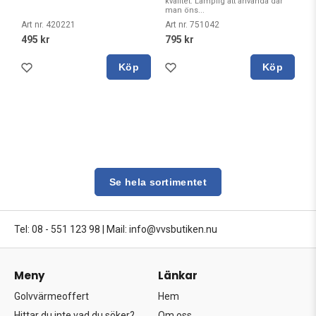
kvalitet. Lämplig att använda där
man öns...
Art nr. 420221
Art nr. 751042
495 kr
795 kr
Köp
Köp
Se hela sortimentet
Tel: 08 - 551 123 98
|
Mail: info@vvsbutiken.nu
Meny
Länkar
Golvvärmeoffert
Hem
Hittar du inte vad du söker?
Om oss