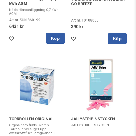
kWh AGM
GO BREEZE
Nödströmsanläggning 0,7 kWh
AGM
Art nr. SUN 860199
Art nr. 10108005
6431 kr
390 kr
Köp
Köp
TORRBOLLEN ORIGINAL
JALLYSTRIP 6 STYCKEN
Orginalet av fuktslukaren
JALLYSTRIP 6 STYCKEN
Torrbollen® suger upp
överskottsfukt i omgivande lu...