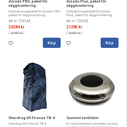
dorado PRO, paket för
dorado Plus, paket för
väggmontering
väggmontering
Förbränningstoalett El-dorado PRO,
Förbränningstoalett El-dorado
paket för väggmontering
Plus, paket för väggmontering
Art nr. 720244
Art nr. 720242
24284 kr
21285 kr
(
26990 kr
)
(
25990 kr
)
Köp
Köp
Överdrag till Firenze TB-4
Sunvent ventilator
Överdrag till Firenze TB-4
En solcellsdriven ventilator av hög