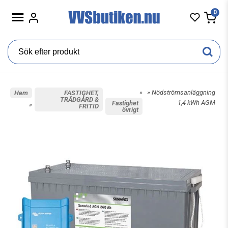
0
»
» Nödströmsanläggning
Hem
FASTIGHET,
TRÄDGÅRD &
1,4 kWh AGM
Fastighet
»
FRITID
övrigt