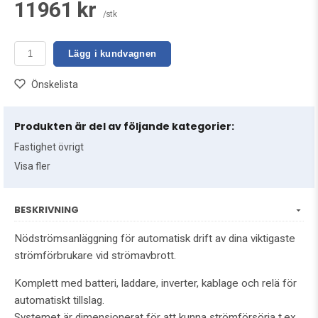
11961 kr
/stk
Lägg i kundvagnen
Önskelista
Produkten är del av följande kategorier:
Fastighet övrigt
Visa fler
BESKRIVNING
Nödströmsanläggning för automatisk drift av dina viktigaste
strömförbrukare vid strömavbrott.
Komplett med batteri, laddare, inverter, kablage och relä för
automatiskt tillslag.
Systemet är dimensionerat för att kunna strömförsörja t.ex