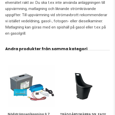
elvenätet rakt av. Du ska t.ex inte använda anläggningen till
uppvärmning, matlagning och liknande strömkrävande
uppgifter. Till uppvärmning vid strömavbrott rekommenderar
vi istället vedeldning, gasol-, fotogen- eller dieselkaminer.
Matlagning kan göras med en spishäll på gasol eller t.ex på
en gasolgrill.
Andra produkter från samma kategori
Nödströmsanläggning 0,7
TRÄDGÅRDSKÄRRA 50L EASY