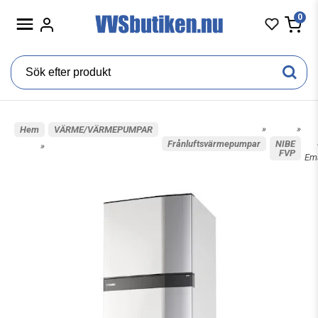
0
»
»
Hem
VÄRME/VÄRMEPUMPAR
Frånluftsvärmepumpar
NIBE
»
FVP
Ema