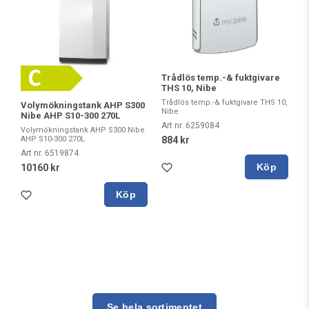
Trådlös temp.-& fuktgivare
THS 10, Nibe
Trådlös temp.-& fuktgivare THS 10,
Volymökningstank AHP S300
Nibe
Nibe AHP S10-300 270L
Art nr. 6259084
Volymökningstank AHP S300 Nibe
AHP S10-300 270L
884 kr
Art nr. 6519874
Köp
10160 kr
Köp
Se hela sortimentet