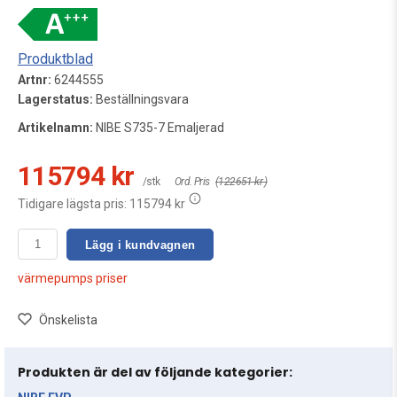
Produktblad
Artnr:
6244555
Lagerstatus:
Beställningsvara
Artikelnamn:
NIBE S735-7 Emaljerad
115794 kr
/stk
Ord. Pris
(122651 kr )
Tidigare lägsta pris:
115794 kr
Lägg i kundvagnen
värmepumps priser
Önskelista
Produkten är del av följande kategorier: