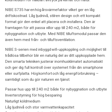
köldmedium för hållbart avtryck på klimat och natur.
NIBE S735 har en hög årsvärmefaktor vilket ger en låg
driftskostnad. Låg ljudnivå, stilren design och ett kompakt
format gör den enkel att placera och installera. Den är
framtagen för att passa villor upp till 240 m2, både för
nybyggnation och utbyte. Med NIBE tilluftsmodul passar den
även hem med från- och tilluftsventilation.
NIBE S-serien med inbyggd wifi-uppkoppling och möjlighet till
trådlösa tillbehör blir en naturlig del av ditt uppkopplade hem.
Den smarta tekniken justerar inomhusklimatet automatiskt
och ger dig full kontroll över systemet från din smartphone
eller surfplatta. Hög komfort och låg energiförbrukning –
samtidigt som du gör naturen en tjänst.
Passar hus upp till 240 m2 både för nybyggnation och utbyte
Inverterstyrning för hög besparing
Naturligt köldmedium
Låg ljudnivå och stor varmvattenkapacitet