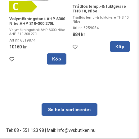
Trådlös temp.-& fuktgivare
THS 10, Nibe
Trådlös temp.-& fuktgivare THS 10,
Volymökningstank AHP S300
Nibe
Nibe AHP S10-300 270L
Art nr. 6259084
Volymökningstank AHP S300 Nibe
AHP S10-300 270L
884 kr
Art nr. 6519874
Köp
10160 kr
Köp
Se hela sortimentet
Tel: 08 - 551 123 98
|
Mail: info@vvsbutiken.nu