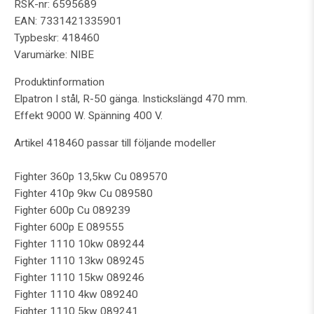
RSK-nr: 6595689
EAN: 7331421335901
Typbeskr: 418460
Varumärke: NIBE
Produktinformation
Elpatron I stål, R-50 gänga. Instickslängd 470 mm.
Effekt 9000 W. Spänning 400 V.
Artikel 418460 passar till följande modeller
Fighter 360p 13,5kw Cu 089570
Fighter 410p 9kw Cu 089580
Fighter 600p Cu 089239
Fighter 600p E 089555
Fighter 1110 10kw 089244
Fighter 1110 13kw 089245
Fighter 1110 15kw 089246
Fighter 1110 4kw 089240
Fighter 1110 5kw 089241