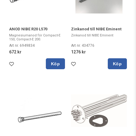
ANOD NIBE R20 L570
Zinkanod till NIBE Eminent
Magnesiumanod för Compact-E
Zinkanod till NIBE Eminent
150, Compact-E 200.
Art nr. 6949834
Art nr. 434776
672 kr
1276 kr
Köp
Köp