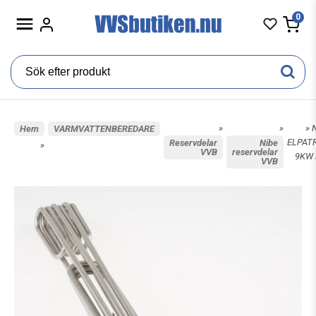
0
»
»
» 
Hem
VARMVATTENBEREDARE
ELPAT
Reservdelar
Nibe
»
VVB
reservdelar
9KW 
VVB