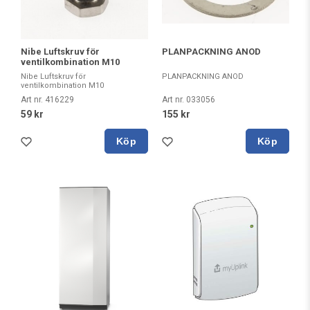
PLANPACKNING ANOD
Nibe Luftskruv för
ventilkombination M10
PLANPACKNING ANOD
Nibe Luftskruv för
ventilkombination M10
Art nr. 033056
Art nr. 416229
155 kr
59 kr
Köp
Köp