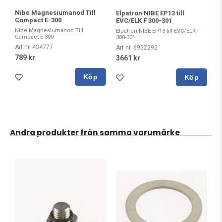
Nibe Magnesiumanod Till
Elpatron NIBE EP13 till
Compact E-300
EVC/ELK F 300-301
Nibe Magnesiumanod Till
Elpatron NIBE EP13 till EVC/ELK F
Compact E-300
300-301
Art nr. 434777
Art nr. 6952292
789 kr
3661 kr
Köp
Köp
Andra produkter från samma varumärke