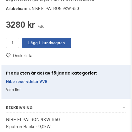
Artikelnamn:
NIBE ELPATRON 9KW R50
3280 kr
/stk
Lägg i kundvagnen
Önskelista
Produkten är del av följande kategorier:
Nibe reservdelar VVB
Visa fler
BESKRIVNING
NIBE ELPATRON 9KW R50
Elpatron Backer 9,0kW