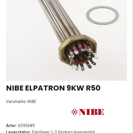
NIBE ELPATRON 9KW R50
Varumärke:
NIBE
Artnr:
6595689
Lagerstatus:
Fjärrlager 1-2 Veckors leveranstid