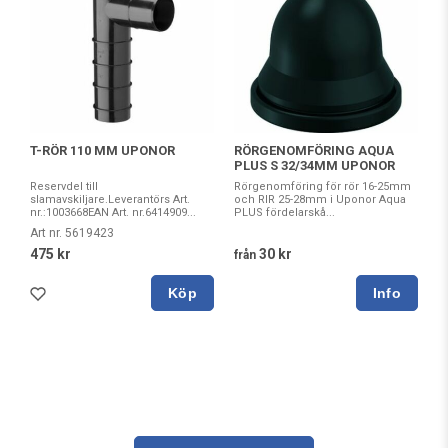
T-RÖR 110 MM UPONOR
RÖRGENOMFÖRING AQUA
PLUS S 32/34MM UPONOR
Reservdel till
Rörgenomföring för rör 16-25mm
slamavskiljare.Leverantörs Art.
och RIR 25-28mm i Uponor Aqua
nr.:1003668EAN Art. nr.6414909...
PLUS fördelarskå...
Art nr. 5619423
475 kr
30 kr
från
Köp