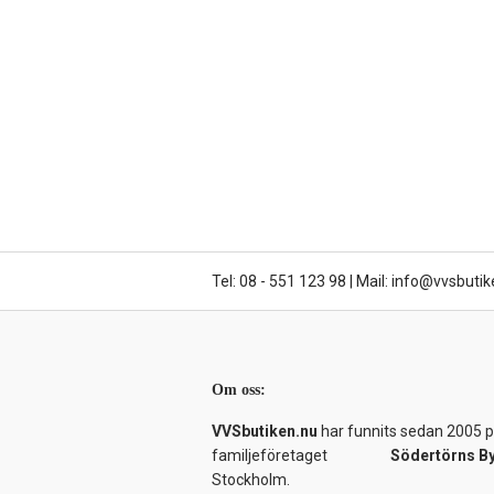
Tel: 08 - 551 123 98
|
Mail: info@vvsbutik
Om oss:
VVSbutiken.nu
har funnits sedan 2005 på
familjeföretaget
Södertörns B
Stockholm.