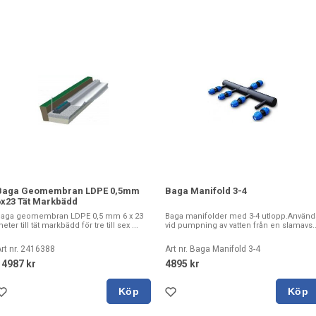
Baga Geomembran LDPE 0,5mm
Baga Manifold 3-4
6x23 Tät Markbädd
Baga geomembran LDPE 0,5 mm 6 x 23
Baga manifolder med 3-4 utlopp.Använd
eter till tät markbädd för tre till sex ...
vid pumpning av vatten från en slamavs..
rt nr. 2416388
Art nr. Baga Manifold 3-4
14987 kr
4895 kr
Köp
Köp