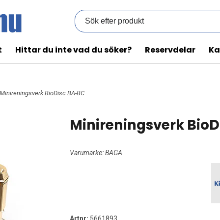
t
Hittar du inte vad du söker?
Reservdelar
Ka
 Minireningsverk BioDisc BA-BC
Minireningsverk Bio
Varumärke:
BAGA
Artnr:
5661893