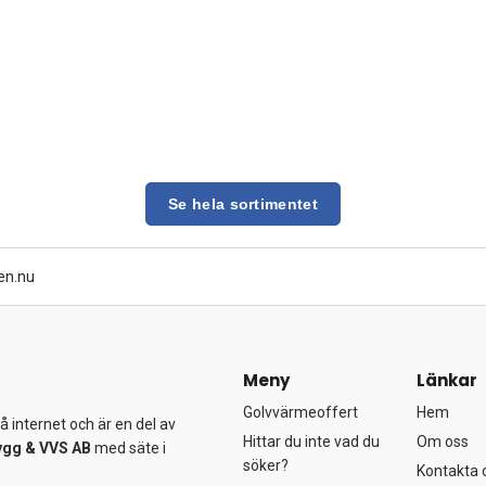
Se hela sortimentet
en.nu
Meny
Länkar
Golvvärmeoffert
Hem
 internet och är en del av
Hittar du inte vad du
Om oss
ygg &
VVS AB
med säte i
söker?
Kontakta 