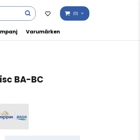
(0)
mpanj
Varumärken
Disc BA-BC