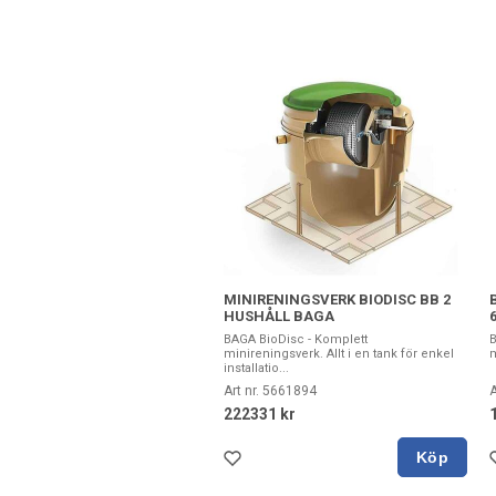
MINIRENINGSVERK BIODISC BB 2
HUSHÅLL BAGA
BAGA BioDisc - Komplett
minireningsverk. Allt i en tank för enkel
m
installatio...
Art nr. 5661894
A
222331 kr
Köp