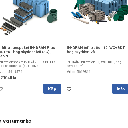
Infiltrationspaket IN-DRÄN Plus
IN-DRÄN infiltration 10, WC+BDT,
BDT+KL hög skyddsnivå (3G),
hög skyddsnivå
FANN
nfiltrationspaket IN-DRÄN Plus BDT+KL
IN-DRÄN infiltration 10, WC+BDT, hög
ög skyddsnivå (3G), FANN
skyddsnivå
rt nr. 5619574
Art nr. 5619811
121048 kr
Köp
a varumärke