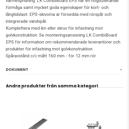
värmespridning. LK CombiBoard EPS har en högisolerande
förmåga samt mycket goda egenskaper för kort- och
långtidslast. EPS-skivorna är försedda med rörspår och
integrerade vändspår.
Komplettera med lim eller skruv för infästning mot
golvkonstruktion. Se monteringsanvisning LK CombiBoard
EPS för information om rekommenderade leverantörer och
produkter för infästning mot golvkonstruktion.
Spåravstånd c/c mått 160 mm - för 12 mm rör
DOKUMENT
Andra produkter från samma kategori