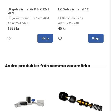
LK golvvärmerör PE-X 12x2
LK Golvvärmelist 12
70 M
LK golvvärmerör PE-X 12x2 70 M
LK Golvvärmelist 12
Art nr. 2417498
Art nr. 2417748
1958 kr
45 kr
Köp
Köp
Andra produkter från samma varumärke