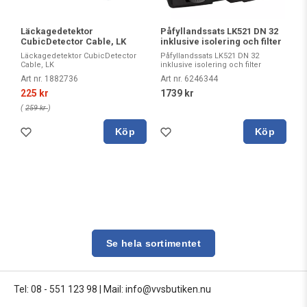
Läckagedetektor
Påfyllandssats LK521 DN 32
CubicDetector Cable, LK
inklusive isolering och filter
Läckagedetektor CubicDetector
Påfyllandssats LK521 DN 32
Cable, LK
inklusive isolering och filter
Art nr. 1882736
Art nr. 6246344
225 kr
1739 kr
(
259 kr
)
Köp
Köp
Se hela sortimentet
Tel: 08 - 551 123 98
|
Mail: info@vvsbutiken.nu