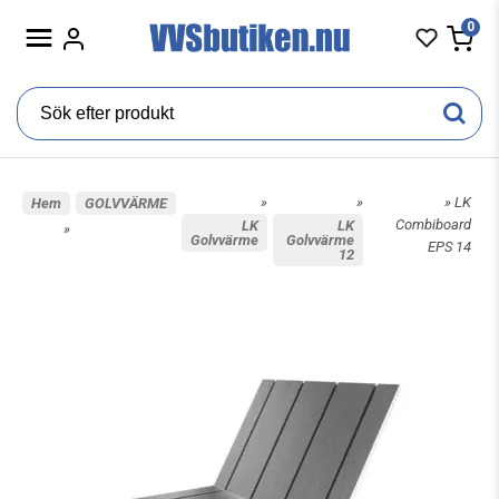
0
»
»
» LK
Hem
GOLVVÄRME
Combiboard
LK
LK
»
Golvvärme
Golvvärme
EPS 14
12