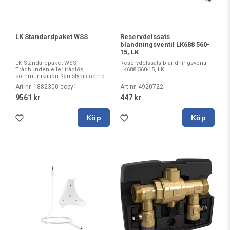
LK Standardpaket WSS
Reservdelssats
blandningsventil LK688 560-
15, LK
LK Standardpaket WSS
Reservdelssats blandningsventil
Trådbunden eller trådlös
LK688 560-15, LK
kommunikation.Kan styras och ö...
Art nr. 1882300-copy1
Art nr. 4920722
9561 kr
447 kr
Köp
Köp