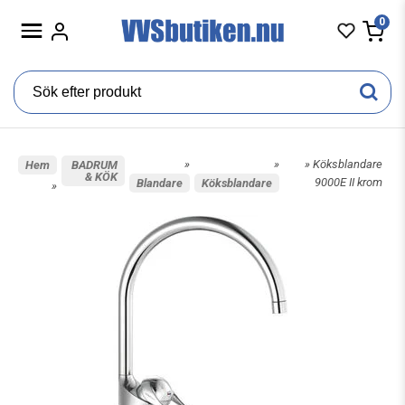
0
»
»
» Köksblandare
Hem
BADRUM
& KÖK
9000E II krom
Blandare
Köksblandare
»