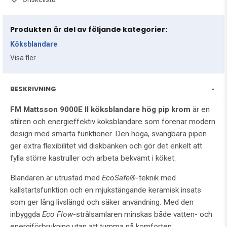
Produkten är del av följande kategorier:
Köksblandare
Visa fler
BESKRIVNING
FM Mattsson 9000E II köksblandare hög pip krom
är en
stilren och energieffektiv köksblandare som förenar modern
design med smarta funktioner. Den höga, svängbara pipen
ger extra flexibilitet vid diskbänken och gör det enkelt att
fylla större kastruller och arbeta bekvämt i köket.
Blandaren är utrustad med
EcoSafe®
-teknik med
kallstartsfunktion och en mjukstängande keramisk insats
som ger lång livslängd och säker användning. Med den
inbyggda
Eco Flow
-strålsamlaren minskas både vatten- och
energiförbrukning utan att tumma på komforten.