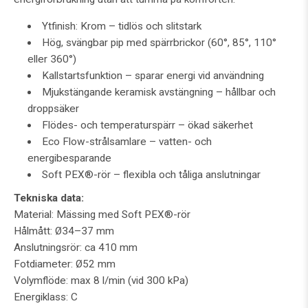
Ytfinish: Krom – tidlös och slitstark
Hög, svängbar pip med spärrbrickor (60°, 85°, 110°
eller 360°)
Kallstartsfunktion – sparar energi vid användning
Mjukstängande keramisk avstängning – hållbar och
droppsäker
Flödes- och temperaturspärr – ökad säkerhet
Eco Flow-strålsamlare – vatten- och
energibesparande
Soft PEX®-rör – flexibla och tåliga anslutningar
Tekniska data:
Material: Mässing med Soft PEX®-rör
Hålmått: Ø34–37 mm
Anslutningsrör: ca 410 mm
Fotdiameter: Ø52 mm
Volymflöde: max 8 l/min (vid 300 kPa)
Energiklass: C