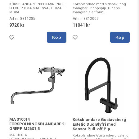
KÖKSBLANDARE INXX II MINIPROFI
Köksblandare med sidspak, hög
FLEXPIP DMA MATTSVART DMA
svängbar utloppspip. Pipens
MORA
svängradie är förin...
Art nr. 8311285
Art nr. 8312009
9720 kr
11041 kr
Köp
Köp
MA 310014
Köksblandare Gustavsberg
FÖRSPOLNINGSBLANDARE 2-
Estetic Duo Blyfri med
GREPP M26X1.5
Sensor Pull-off Pip...
MA 310014
Köksblandare Gustavsberg Estetic