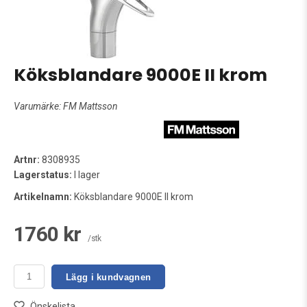
Köksblandare 9000E II krom
Varumärke:
FM Mattsson
Artnr:
8308935
Lagerstatus:
I lager
Artikelnamn:
Köksblandare 9000E II krom
1760 kr
/stk
Lägg i kundvagnen
Önskelista