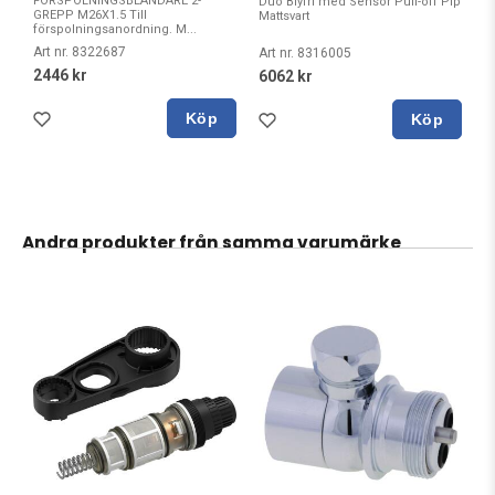
FÖRSPOLNINGSBLANDARE 2-
Duo Blyfri med Sensor Pull-off Pip
GREPP M26X1.5 Till
Mattsvart
förspolningsanordning. M...
Art nr. 8322687
Art nr. 8316005
2446 kr
6062 kr
Köp
Köp
Andra produkter från samma varumärke