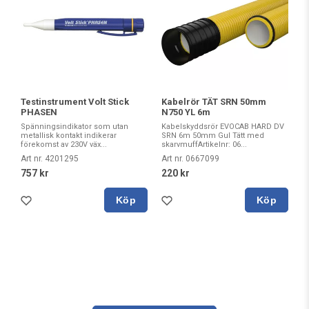
Testinstrument Volt Stick
Kabelrör TÄT SRN 50mm
PHASEN
N750 YL 6m
Spänningsindikator som utan
Kabelskyddsrör EVOCAB HARD DV
metallisk kontakt indikerar
SRN 6m 50mm Gul Tätt med
förekomst av 230V väx...
skarvmuffArtikelnr: 06...
Art nr. 4201295
Art nr. 0667099
757 kr
220 kr
Köp
Köp