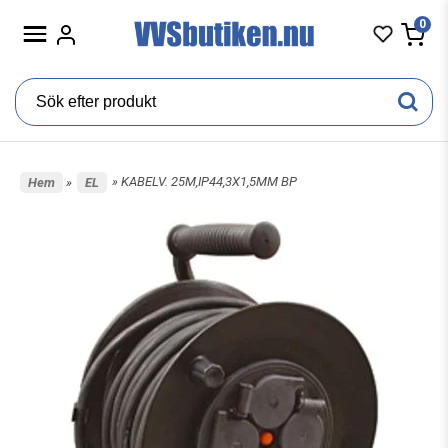
0
» KABELV. 25M,IP44,3X1,5MM BP
Hem
»
EL