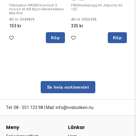
Filterpatron BA50016 bomull 3
Påfyllnadsplugg till Jetpump 62-
micron till Blå Björn filterbehållare.
132
Max flöd...
Art nr. 5949809
Art nr. 5950398
153 kr
325 kr
Köp
Köp
Se hela sortimentet
Tel: 08 - 551 123 98
|
Mail: info@vvsbutiken.nu
Meny
Länkar