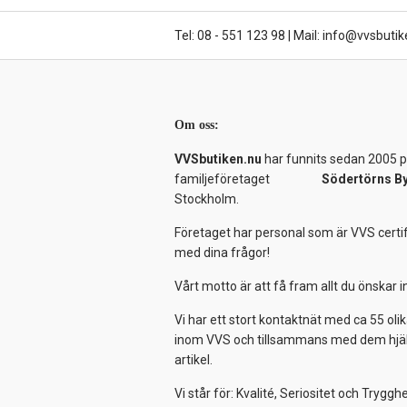
Tel: 08 - 551 123 98
|
Mail: info@vvsbutik
Om oss:
VVSbutiken.nu
har funnits sedan 2005 på
familjeföretaget
Södertörns B
Stockholm.
Företaget har personal som är VVS certif
med dina frågor!
Vårt motto är att få fram allt du önskar
Vi har ett stort kontaktnät med ca 55 olik
inom VVS och tillsammans med dem hjälper
artikel.
Vi står för: Kvalité, Seriositet och Tryggh