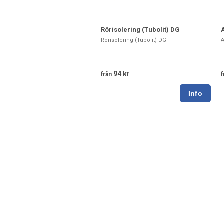
Rörisolering (Tubolit) DG
Rörisolering (Tubolit) DG
A
94 kr
från
f