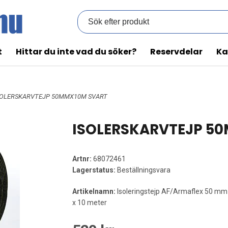
t
Hittar du inte vad du söker?
Reservdelar
Ka
ISOLERSKARVTEJP 50MMX10M SVART
ISOLERSKARVTEJP 5
Artnr:
68072461
Lagerstatus:
Beställningsvara
Artikelnamn:
Isoleringstejp AF/Armaflex 50 mm
x 10 meter