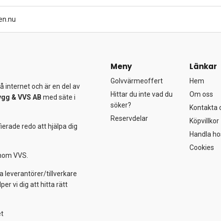
en.nu
Meny
Länkar
Golvvärmeoffert
Hem
 internet och är en del av
Hittar du inte vad du
Om oss
ygg &
VVS AB
med säte i
söker?
Kontakta 
Reservdelar
Köpvillkor
ierade redo att hjälpa dig
Handla ho
Cookies
 inom VVS.
a leverantörer/tillverkare
 vi dig att hitta rätt
et