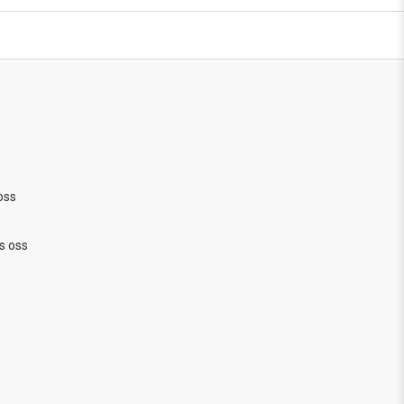
oss
s oss