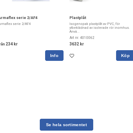
Armaflex serie 2/AF4
Plastplåt
rmaflex serie 2/AF4
Isogenopak plastplåt av PVC, för
ytbeklädnad av isolerade rör inomhus.
Anvä...
Art nr. 4010062
234 kr
3632 kr
rån
Köp
Se hela sortimentet