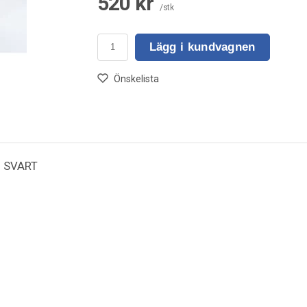
520 kr
/stk
Lägg i kundvagnen
Önskelista
 SVART