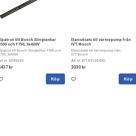
Elpatron till Bosch Slingtankar
Elanodsats till värmepump från
F500 och F750, 3x400V
IVT/Bosch
lpatron till Bosch Slingtankar F500 och
Elanodsats till värmepump från
750, 3x400V
IVT/Bosch
rt nr. 6595693
Art nr. 87183100430
4437 kr
3030 kr
Köp
Köp