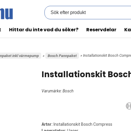
t
Hittar du inte vad du söker?
Reservdelar
Ka
» Installationskit Bosch Comp
npaket inkl värmepump
»
Bosch Pannpaket
Installationskit Bos
Varumärke:
Bosch
Artnr:
Installationskit Bosch Compress
Lagerstatus:
I lager