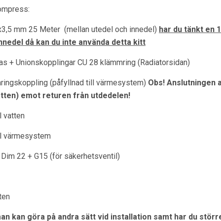
Compress:
5x3,5 mm 25 Meter
(mellan utedel och innedel)
har du tänkt en 
nnedel då kan du inte använda detta kitt
as + Unionskopplingar CU 28 klämmring (Radiatorsidan)
ringskoppling (påfyllnad till värmesystem)
Obs! Anslutningen a
atten) emot returen från utdedelen!
l vatten
ill värmesystem
 Dim 22 + G15 (för säkerhetsventil)
ten
man kan göra på andra sätt vid installation samt har du stö