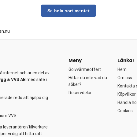
Se hela sortimentet
en.nu
Meny
Länkar
Golvvärmeoffert
Hem
 internet och är en del av
Hittar du inte vad du
Om oss
ygg &
VVS AB
med säte i
söker?
Kontakta 
Reservdelar
Köpvillkor
ierade redo att hjälpa dig
Handla ho
Cookies
 inom VVS.
a leverantörer/tillverkare
 vi dig att hitta rätt