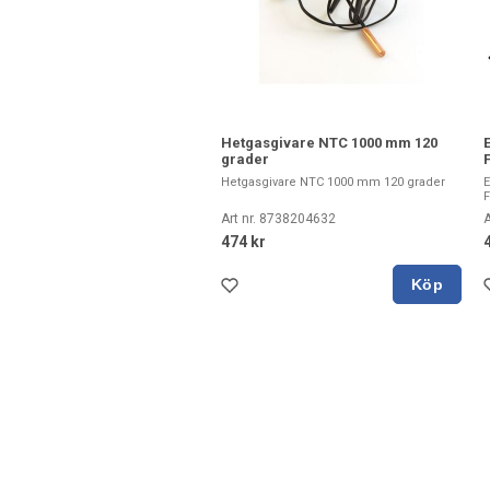
Hetgasgivare NTC 1000 mm 120
grader
Hetgasgivare NTC 1000 mm 120 grader
E
F
Art nr. 8738204632
A
474 kr
Köp