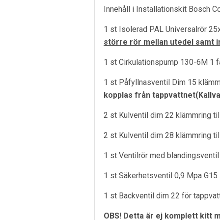
Innehåll i Installationskit Bosch 
1 st Isolerad PAL Universalrör 2
större rör mellan utedel samt i
1 st Cirkulationspump 130-6M 1 f
1 st Påfyllnasventil Dim 15 klämm
kopplas från tappvattnet(Kallv
2 st Kulventil dim 22 klämmring til
2 st Kulventil dim 28 klämmring t
1 st Ventilrör med blandingsventil
1 st Säkerhetsventil 0,9 Mpa G15
1 st Backventil dim 22 för tappvat
OBS! Detta är ej komplett kitt 