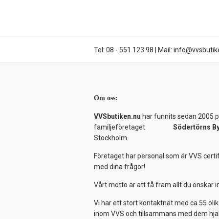
Tel: 08 - 551 123 98
|
Mail: info@vvsbutik
Om oss:
VVSbutiken.nu
har funnits sedan 2005 på
familjeföretaget
Södertörns B
Stockholm.
Företaget har personal som är VVS certif
med dina frågor!
Vårt motto är att få fram allt du önskar
Vi har ett stort kontaktnät med ca 55 olik
inom VVS och tillsammans med dem hjälper