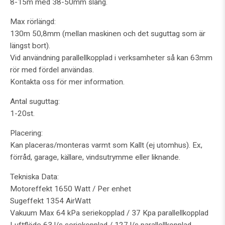
8-15m med 38-50mm slang.
Max rörlängd:
130m 50,8mm (mellan maskinen och det suguttag som är
längst bort).
Vid användning parallellkopplad i verksamheter så kan 63mm
rör med fördel användas.
Kontakta oss för mer information.
Antal suguttag:
1-20st.
Placering:
Kan placeras/monteras varmt som Kallt (ej utomhus). Ex,
förråd, garage, källare, vindsutrymme eller liknande.
Tekniska Data:
Motoreffekt 1650 Watt / Per enhet
Sugeffekt 1354 AirWatt
Vakuum Max 64 kPa seriekopplad / 37 Kpa parallellkopplad
Luftflöde 63 l/s seriekopplad / 127 l/s parallellkopplad