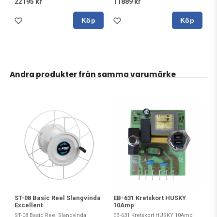
11889 kr
22195 kr
Köp
Köp
Andra produkter från samma varumärke
EB-631 Kretskort HUSKY
ST-08 Basic Reel Slangvinda
10Amp
Excellent
EB-631 Kretskort HUSKY 10Amp
ST-08 Basic Reel Slangvinda