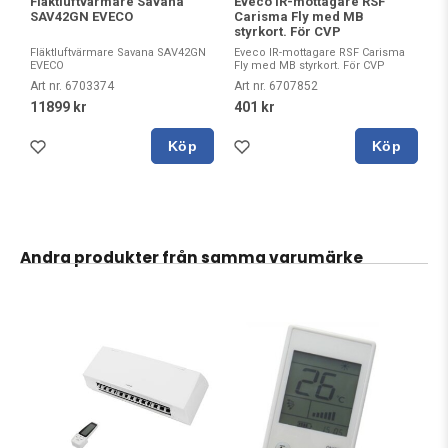
Fläktluftvärmare Savana
Eveco IR-mottagare RSF
SAV42GN EVECO
Carisma Fly med MB
styrkort. För CVP
Fläktluftvärmare Savana SAV42GN
Eveco IR-mottagare RSF Carisma
EVECO
Fly med MB styrkort. För CVP
Art nr. 6703374
Art nr. 6707852
11899 kr
401 kr
Köp
Köp
Andra produkter från samma varumärke