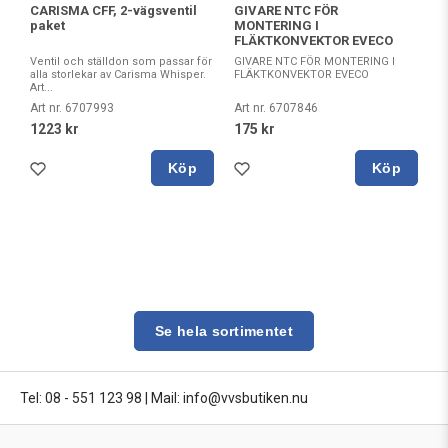
CARISMA CFF, 2-vägsventil
GIVARE NTC FÖR
paket
MONTERING I
FLÄKTKONVEKTOR EVECO
Ventil och ställdon som passar för
GIVARE NTC FÖR MONTERING I
alla storlekar av Carisma Whisper.
FLÄKTKONVEKTOR EVECO
Art...
Art nr. 6707993
Art nr. 6707846
1223 kr
175 kr
Köp
Köp
Se hela sortimentet
Tel: 08 - 551 123 98
|
Mail: info@vvsbutiken.nu