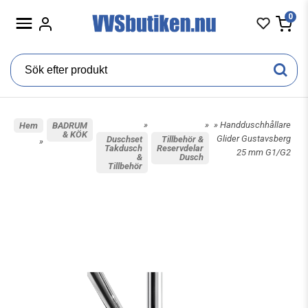
0
»
»
» Handduschhållare
Hem
BADRUM
& KÖK
Glider Gustavsberg
Duschset
Tillbehör &
»
Takdusch
Reservdelar
25 mm G1/G2
&
Dusch
Tillbehör