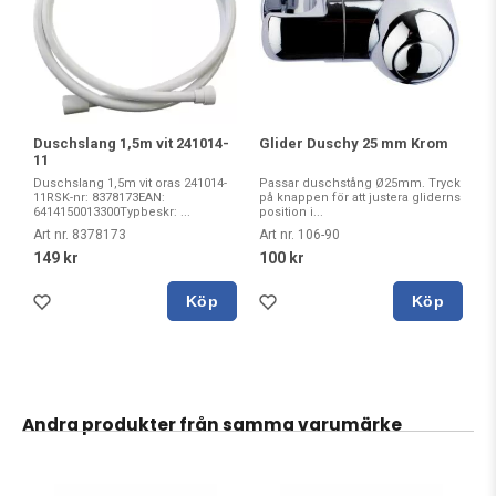
Glider Duschy 25 mm Krom
Duschslang 1,5m vit 241014-
11
Passar duschstång Ø25mm. Tryck
Duschslang 1,5m vit oras 241014-
på knappen för att justera gliderns
11RSK-nr: 8378173EAN:
position i...
6414150013300Typbeskr: ...
Art nr. 106-90
Art nr. 8378173
100 kr
149 kr
Köp
Köp
Andra produkter från samma varumärke