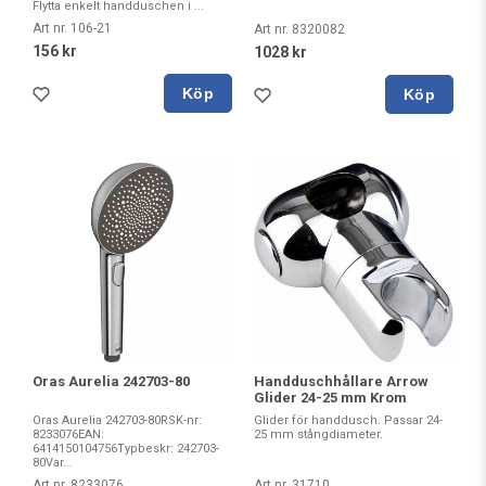
Flytta enkelt handduschen i ...
Art nr. 106-21
Art nr. 8320082
156 kr
1028 kr
Köp
Köp
Oras Aurelia 242703-80
Handduschhållare Arrow
Glider 24-25 mm Krom
Oras Aurelia 242703-80RSK-nr:
Glider för handdusch. Passar 24-
8233076EAN:
25 mm stångdiameter.
6414150104756Typbeskr: 242703-
80Var...
Art nr. 8233076
Art nr. 31710