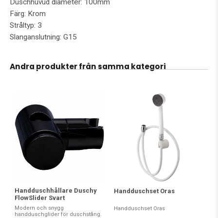
Duschhuvud diameter: 100mm
Färg: Krom
Stråltyp: 3
Slanganslutning: G15
Andra produkter från samma kategori
Handduschhållare Duschy
Handduschset Oras
FlowSlider Svart
Modern och snygg
Handduschset Oras
handduschglider för duschstång.