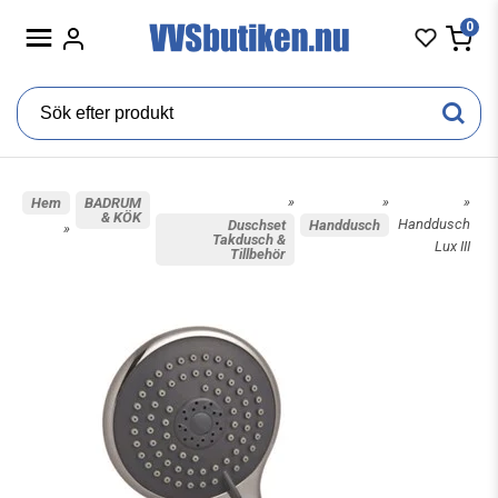
0
»
»
»
Hem
BADRUM
& KÖK
Handdusch
Duschset
Handdusch
»
Takdusch &
Lux III
Tillbehör