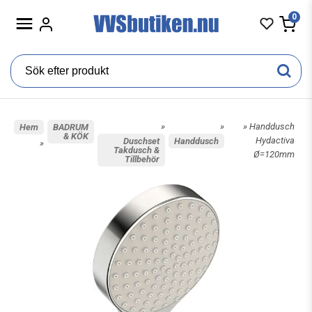
0
»
»
» Handdusch
Hem
BADRUM
& KÖK
Hydactiva
Duschset
Handdusch
»
Takdusch &
Ø=120mm
Tillbehör