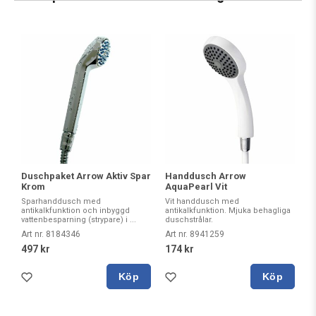
Duschpaket Arrow Aktiv Spar
Handdusch Arrow
Krom
AquaPearl Vit
Sparhanddusch med
Vit handdusch med
antikalkfunktion och inbyggd
antikalkfunktion. Mjuka behagliga
vattenbesparning (strypare) i ...
duschstrålar.
Art nr. 8184346
Art nr. 8941259
497 kr
174 kr
Köp
Köp