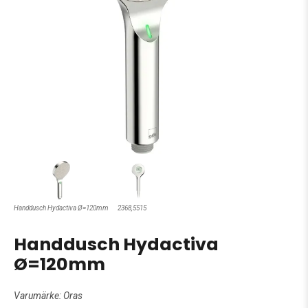
Handdusch Hydactiva Ø=120mm
2368,5515
Handdusch Hydactiva
Ø=120mm
Varumärke:
Oras