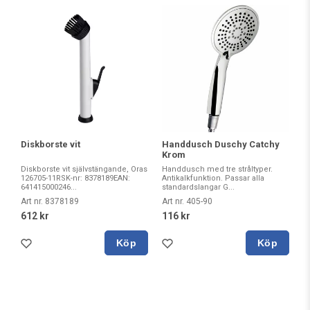
Diskborste vit
Handdusch Duschy Catchy
Krom
Diskborste vit självstängande, Oras
Handdusch med tre stråltyper.
126705-11RSK-nr: 8378189EAN:
Antikalkfunktion. Passar alla
641415000246...
standardslangar G...
Art nr. 8378189
Art nr. 405-90
612 kr
116 kr
Köp
Köp