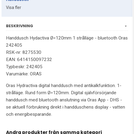
Visa fler
BESKRIVNING
Handdusch Hydactiva Ø=120mm 1 strålläge - bluetooth Oras
242405
RSK-nr: 8275530
EAN: 6414150097232
Typbeskr: 242405
Varumärke: ORAS
Oras Hydractiva digital handdusch med antikalkfunktion. 1-
strålläge. Rund form Ø=120mm. Digital självförsörjande
handdusch med bluetooth anslutning via Oras App - DHS -
se aktuell förbrukning direkt i handduschens display - vatten
och energibesparande.
Andra produkter från samma kategori