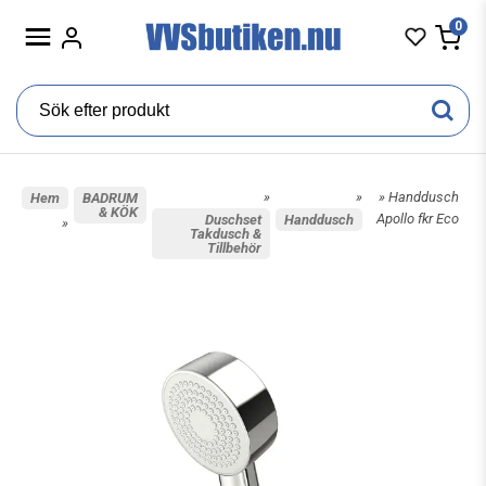
0
»
»
» Handdusch
Hem
BADRUM
& KÖK
Apollo fkr Eco
Duschset
Handdusch
»
Takdusch &
Tillbehör