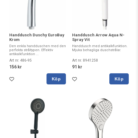
Handdusch Duschy EuroBay
Handdusch Arrow Aqua N-
Krom
Spray Vit
Den enkla handduschen med den
Handdusch med antikalkfunktion.
perfekta stråltypen. Effektiv
Mjuka behagliga duschstrålar.
antikalkfunktion ...
Art nr. 486-95
Art nr. 8941258
156 kr
91 kr
Köp
Köp