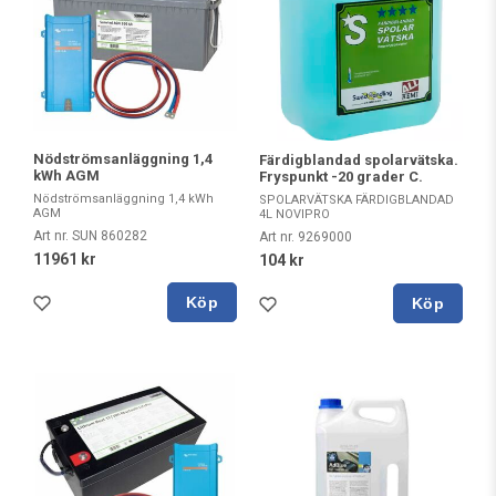
Nödströmsanläggning 1,4
Färdigblandad spolarvätska.
kWh AGM
Fryspunkt -20 grader C.
Nödströmsanläggning 1,4 kWh
SPOLARVÄTSKA FÄRDIGBLANDAD
AGM
4L NOVIPRO
Art nr. SUN 860282
Art nr. 9269000
11961 kr
104 kr
Köp
Köp