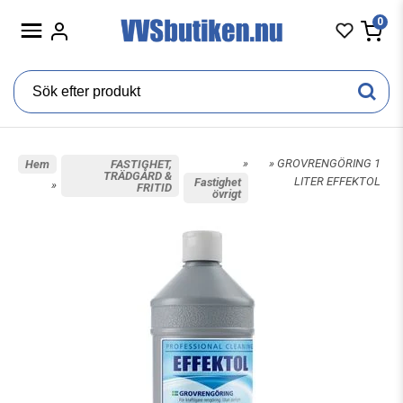
0
»
» GROVRENGÖRING 1
Hem
FASTIGHET,
TRÄDGÅRD &
LITER EFFEKTOL
Fastighet
»
FRITID
övrigt